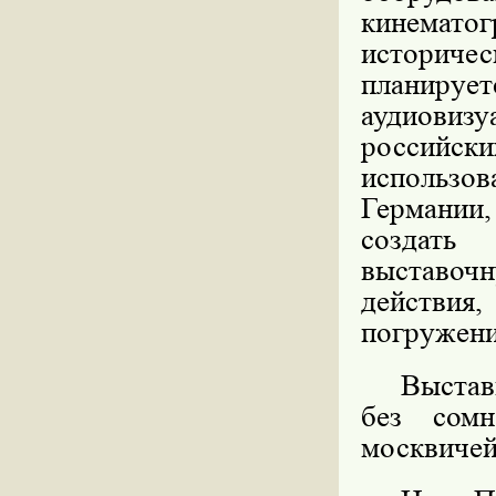
кинематог
историчес
планир
аудиови
россий
использо
Германии
создать 
выставочн
действия,
погружени
Выстав
без сомн
москвичей