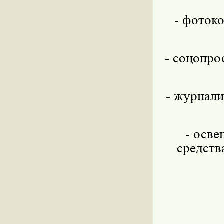
- фоток
- соцопро
- журнали
- осве
средств