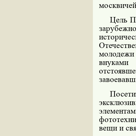
москвичей
Цель П
зарубежно
историче
Отечестве
молодежи
внуками
отстоявш
завоевавш
Посет
эксклюзив
элементам
фототехни
вещи и св