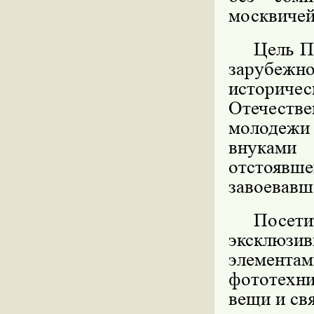
москвичей
Цель П
зарубежно
историче
Отечестве
молодежи
внуками
отстоявш
завоевавш
Посет
эксклюзив
элементам
фототехни
вещи и св