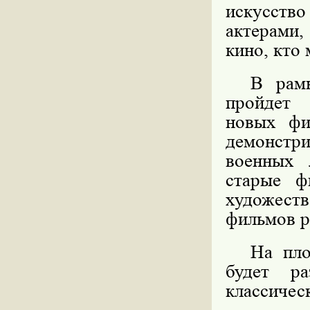
искусство
актерами
кино, кто 
В рамк
пройдет
новых фи
демонстр
военных 
старые ф
художес
фильмов р
На пло
будет ра
классичес