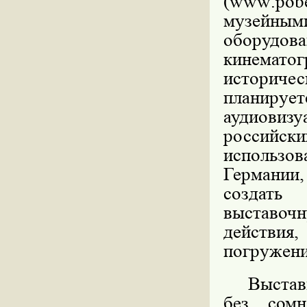
(
www
.
pob
музейным
оборудова
кинематог
историчес
планир
аудиови
россий
использо
Германии
создать 
выставочн
действия,
погружени
Выстав
без сомн