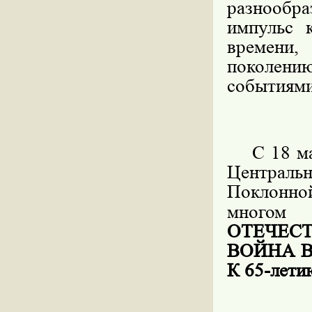
разнообр
импульс 
времени
поколению
событиями
С 18 м
Центральн
Поклонно
многом
ОТЕЧЕС
ВОЙНА 
К 65-ле