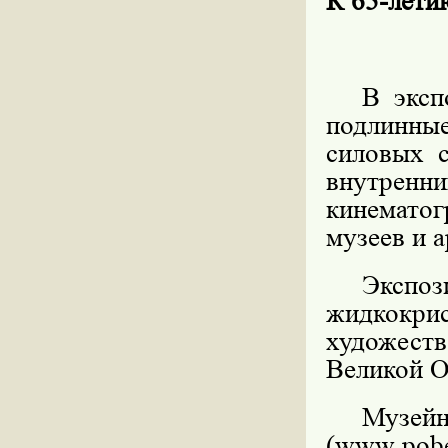
К 65-ле
В эксп
подлинны
силовых 
внутренн
кинематог
музеев и 
Экс
жидкокри
художес
Великой О
Музе
(
www
.
pob