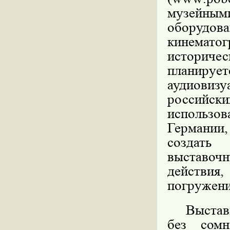
музейным
оборудова
кинематог
историчес
планир
аудиови
россий
использо
Германии
создать 
выставочн
действия,
погружени
Выстав
без сомн