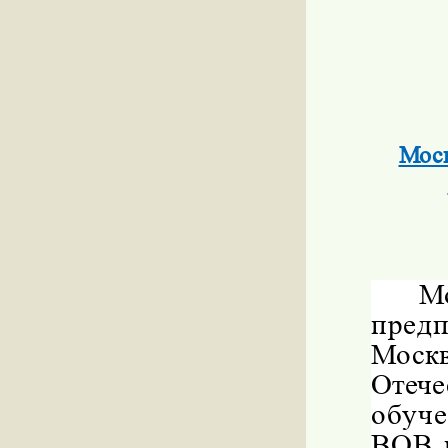
Моск
М
пред
Москв
Отеч
обуче
ВОВ