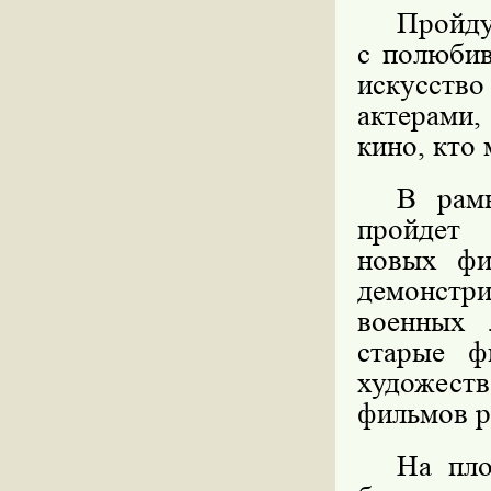
Пройд
с полюбив
искусство
актерами
кино, кто 
В рамк
пройдет
новых фи
демонстр
военных 
старые ф
художес
фильмов р
На пло