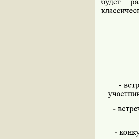
будет ра
классичес
- вст
участни
- встр
- конк