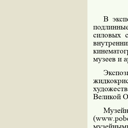
В эксп
подлинны
силовых 
внутренн
кинематог
музеев и 
Экс
жидкокри
художес
Великой О
Музе
(
www
.
pob
музейным