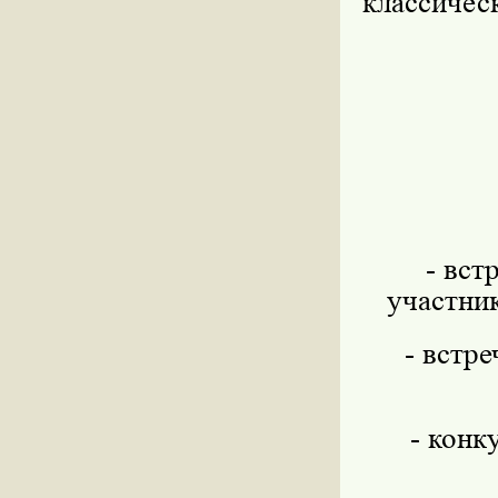
классичес
- вст
участни
- встр
- конк