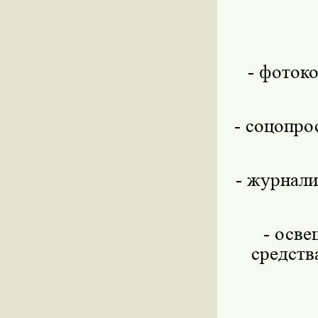
- фоток
- соцопро
- журнали
- осве
средств