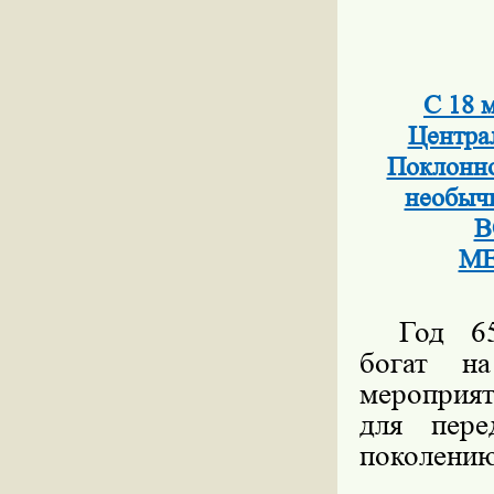
С 18 
Центра
Поклонно
необы
В
МЕ
Год 65
богат н
мероприят
для пере
поколению