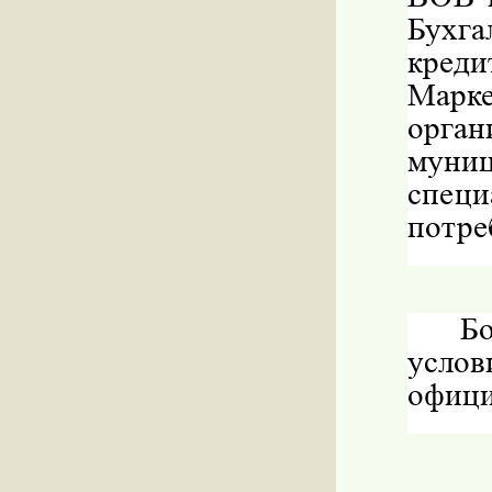
Бухга
кред
Марк
орг
муни
спец
потре
Бо
усло
офици