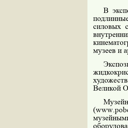
В эксп
подлинны
силовых 
внутренн
кинематог
музеев и 
Экс
жидкокри
художес
Великой О
Музе
(
www
.
pob
музейным
оборудова