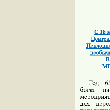
С 18 
Центра
Поклонно
необы
В
МЕ
Год 65
богат н
мероприят
для пере