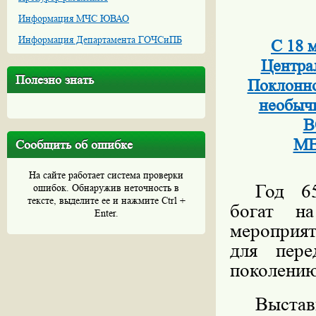
Информация МЧС ЮВАО
Информация Департамента ГОЧСиПБ
С 18 
Центра
Полезно знать
Поклонно
необы
В
МЕ
Сообщить об ошибке
На сайте работает система проверки
Год 65
ошибок. Обнаружив неточность в
тексте, выделите ее и нажмите Ctrl +
богат н
Enter.
мероприят
для пере
поколению
Выста