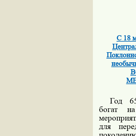
С 18 
Центра
Поклонно
необы
В
МЕ
Год 65
богат н
мероприят
для пере
поколению