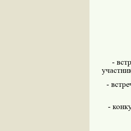
- вст
участни
- встр
- конк