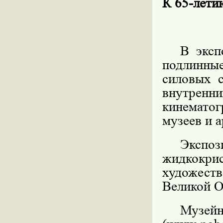
К 65-ле
В эксп
подлинны
силовых 
внутренн
кинематог
музеев и 
Экс
жидкокри
художес
Великой О
Музе