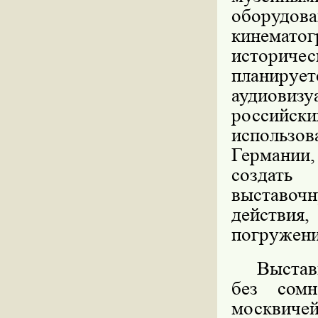
оборудова
кинематог
историчес
планир
аудиови
россий
использо
Германии
создать 
выставочн
действия,
погружени
Выстав
без сомн
москвичей