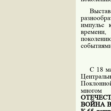
Выста
разнообр
импульс 
времени
поколению
событиями
С 18 м
Центральн
Поклонно
многом
ОТЕЧЕС
ВОЙНА 