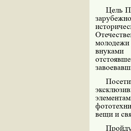
Цель П
зарубежно
историче
Отечестве
молодежи
внуками
отстоявш
завоевавш
Посет
эксклюзив
элементам
фототехни
вещи и св
Пройд