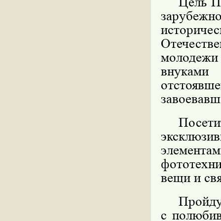
Цель П
зарубежно
историче
Отечестве
молодежи
внуками
отстоявш
завоевавш
Посет
эксклюзив
элементам
фототехни
вещи и св
Пройд
с полюбив