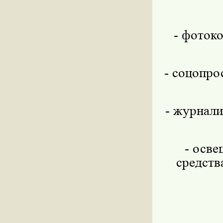
- фоток
- соцопро
- журнали
- осве
средств