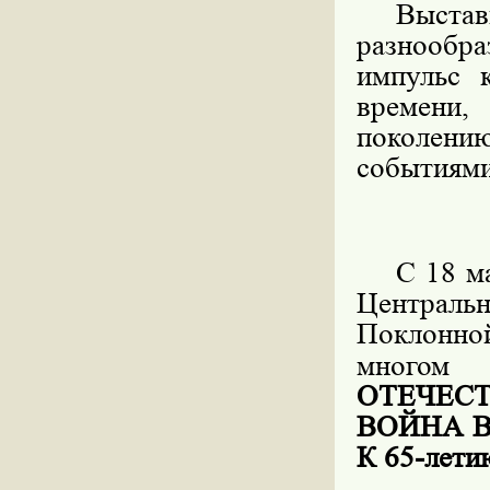
Выста
разнообр
импульс 
времени
поколению
событиями
С 18 м
Центральн
Поклонно
многом
ОТЕЧЕС
ВОЙНА 
К 65-ле