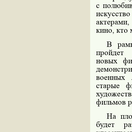
с полюбив
искусство
актерами
кино, кто 
В рамк
пройдет
новых фи
демонстр
военных 
старые ф
художес
фильмов р
На пло
будет ра