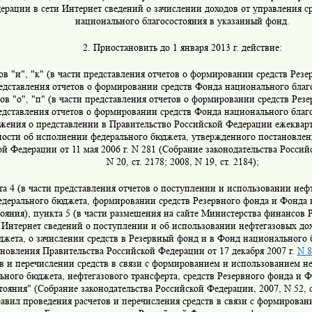
ерации в сети Интернет сведений о зачислении доходов от управления с
национального благосостояния в указанный фонд.
2. Приостановить до 1 января 2013 г. действие:
в "и", "к" (в части представления отчетов о формировании средств Резе
едставления отчетов о формировании средств Фонда национального благо
в "о", "п" (в части представления отчетов о формировании средств Резер
едставления отчетов о формировании средств Фонда национального благо
жения о представлении в Правительство Российской Федерации ежеквар
ности об исполнении федерального бюджета, утвержденного постановлен
й Федерации от 11 мая 2006 г. N 281 (Собрание законодательства Россий
N 20, ст. 2178; 2008, N 19, ст. 2184);
та 4 (в части представления отчетов о поступлении и использовании неф
едерального бюджета, формировании средств Резервного фонда и Фонда
тояния), пункта 5 (в части размещения на сайте Министерства финансов
и Интернет сведений о поступлении и об использовании нефтегазовых до
джета, о зачислении средств в Резервный фонд и в Фонд национального 
новления Правительства Российской Федерации от 17 декабря 2007 г.
N 8
ов и перечислении средств в связи с формированием и использованием н
ьного бюджета, нефтегазового трансферта, средств Резервного фонда и 
тояния" (Собрание законодательства Российской Федерации, 2007, N 52, ст.
равил проведения расчетов и перечисления средств в связи с формирова