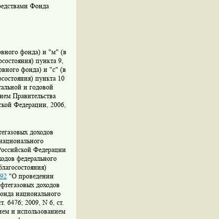
редствами Фонда
рвного фонда) и "м" (в
состояния) пункта 9,
вного фонда) и "с" (в
состояния) пункта 10
тальной и годовой
ием Правительства
ской Федерации, 2006,
тегазовых доходов
 национального
 Российской Федерации
ходов федерального
благосостояния)
92
"О проведении
ефтегазовых доходов
Фонда национального
 6476; 2009, N 6, ст.
нием и использованием