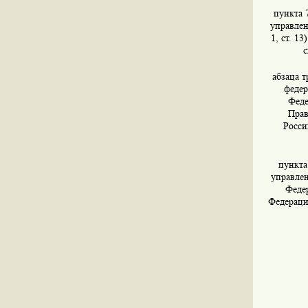
пункта 
управлен
1, ст. 1
с
абзаца т
федер
Феде
Прав
Росси
пункта
управлен
Федер
Федераци