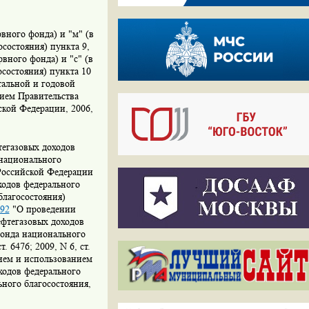
рвного фонда) и "м" (в
состояния) пункта 9,
вного фонда) и "с" (в
состояния) пункта 10
тальной и годовой
ием Правительства
ской Федерации, 2006,
тегазовых доходов
 национального
 Российской Федерации
ходов федерального
благосостояния)
92
"О проведении
ефтегазовых доходов
Фонда национального
 6476; 2009, N 6, ст.
нием и использованием
ходов федерального
ьного благосостояния,