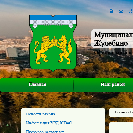
Муниципал
Жулебино
Официальный с
Главная
Наш район
Главная
/ Н
Новости района
Информация УВД ЮВАО
Прокурор разъясняет