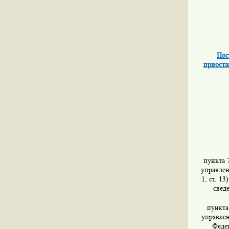
Пос
приоста
пункта 
управлен
1, ст. 1
свед
пункта
управлен
Федер