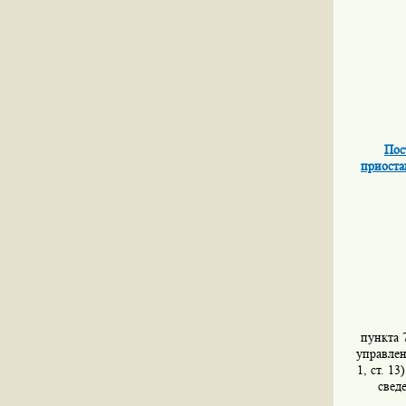
Пос
приоста
пункта 
управлен
1, ст. 1
свед