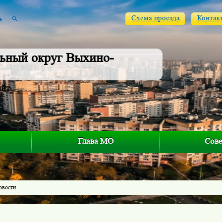
Схема проезда
Контак
ьный округ Выхино-
айт
Глава МО
Сове
овости