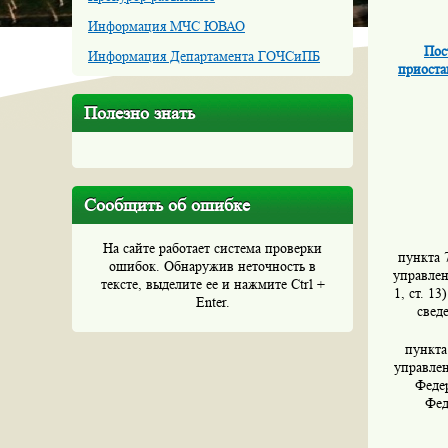
Информация МЧС ЮВАО
Пос
Информация Департамента ГОЧСиПБ
приоста
Полезно знать
Сообщить об ошибке
На сайте работает система проверки
пункта 
ошибок. Обнаружив неточность в
управлен
тексте, выделите ее и нажмите Ctrl +
1, ст. 1
Enter.
свед
пункта
управлен
Федер
Фед