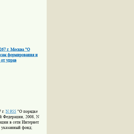
267 г. Москва "О
осам формирования и
 от управ
 г.
N 955
"О порядке
й Федерации, 2008, N
ации в сети Интернет
в указанный фонд;