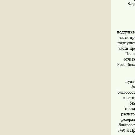
Фед
подпункто
части пр
подпункто
части пр
Поло
отчет
Российско
пунк
ф
благосос
в сет
бю
поста
расчет
федерал
благосос
749) и П