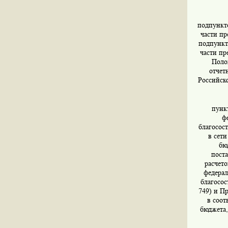
подпункто
части пр
подпункто
части пр
Поло
отчет
Российско
пунк
ф
благосос
в сет
бю
поста
расчет
федерал
благосос
749) и П
в соот
бюджета,