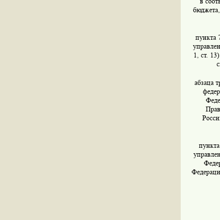
в соот
бюджета,
пункта 
управлен
1, ст. 1
с
абзаца т
федер
Феде
Прав
Росси
пункта
управлен
Федер
Федераци