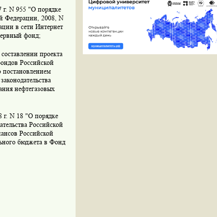
 г. N 955 "О порядке
й Федерации, 2008, N
ации в сети Интернет
зервный фонд;
 составлении проекта
фондов Российской
о постановлением
 законодательства
вания нефтегазовых
 г. N 18 "О порядке
ательства Российской
нансов Российской
льного бюджета в Фонд