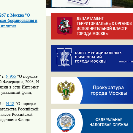
267 г. Москва "О
осам формирования и
 от управ
 г.
N 955
"О порядке
й Федерации, 2008, N
ации в сети Интернет
в указанный фонд;
 г.
N 18
"О порядке
ательства Российской
нансов Российской
редствами Фонда