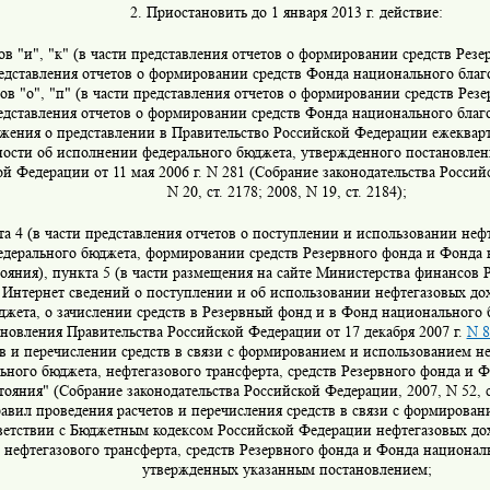
2. Приостановить до 1 января 2013 г. действие:
в "и", "к" (в части представления отчетов о формировании средств Резе
едставления отчетов о формировании средств Фонда национального благо
в "о", "п" (в части представления отчетов о формировании средств Резер
едставления отчетов о формировании средств Фонда национального благо
жения о представлении в Правительство Российской Федерации ежеквар
ности об исполнении федерального бюджета, утвержденного постановлен
й Федерации от 11 мая 2006 г. N 281 (Собрание законодательства Россий
N 20, ст. 2178; 2008, N 19, ст. 2184);
та 4 (в части представления отчетов о поступлении и использовании неф
едерального бюджета, формировании средств Резервного фонда и Фонда
тояния), пункта 5 (в части размещения на сайте Министерства финансов
и Интернет сведений о поступлении и об использовании нефтегазовых до
джета, о зачислении средств в Резервный фонд и в Фонд национального 
новления Правительства Российской Федерации от 17 декабря 2007 г.
N 8
ов и перечислении средств в связи с формированием и использованием н
ьного бюджета, нефтегазового трансферта, средств Резервного фонда и 
тояния" (Собрание законодательства Российской Федерации, 2007, N 52, ст.
равил проведения расчетов и перечисления средств в связи с формирова
ветствии с Бюджетным кодексом Российской Федерации нефтегазовых до
 нефтегазового трансферта, средств Резервного фонда и Фонда национал
утвержденных указанным постановлением;