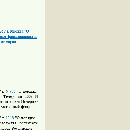
267 г. Москва "О
осам формирования и
 от управ
 г.
N 955
"О порядке
й Федерации, 2008, N
ации в сети Интернет
в указанный фонд;
 г.
N 18
"О порядке
ательства Российской
нансов Российской