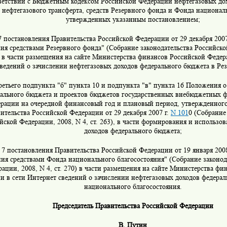
ветствии с Бюджетным кодексом Российской Федерации нефтегазовых до
 нефтегазового трансферта, средств Резервного фонда и Фонда национал
утвержденных указанным постановлением;
7 постановления Правительства Российской Федерации от 29 декабря 2007
ия средствами Резервного фонда" (Собрание законодательства Российско
3) в части размещения на сайте Министерства финансов Российской Федер
ведений о зачислении нефтегазовых доходов федерального бюджета в Ре
ретьего подпункта "б" пункта 10 и подпункта "в" пункта 16 Положения о
ального бюджета и проектов бюджетов государственных внебюджетных 
рации на очередной финансовый год и плановый период, утвержденног
ительства Российской Федерации от 29 декабря 2007 г.
N 101
0 (Собрание
йской Федерации, 2008, N 4, ст. 263), в части формирования и использо
доходов федерального бюджета;
 7 постановления Правительства Российской Федерации от 19 января 2008
ия средствами Фонда национального благосостояния" (Собрание законод
ации, 2008, N 4, ст. 270) в части размещения на сайте Министерства фи
и в сети Интернет сведений о зачислении нефтегазовых доходов федера
национального благосостояния.
Председатель Правительства Российской Федерации
В. Путин