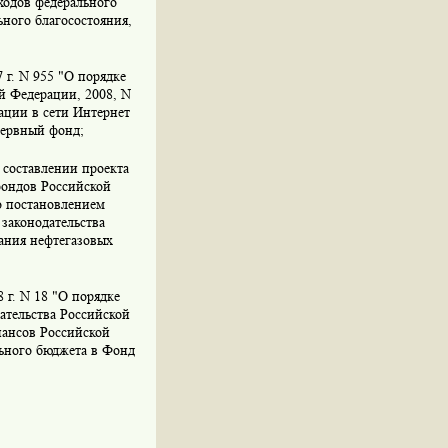
ходов федерального
ьного благосостояния,
 г. N 955 "О порядке
й Федерации, 2008, N
ации в сети Интернет
зервный фонд;
 составлении проекта
фондов Российской
о постановлением
 законодательства
вания нефтегазовых
 г. N 18 "О порядке
ательства Российской
нансов Российской
льного бюджета в Фонд