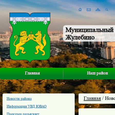
Муниципальный 
Жулебино
Официальный сайт
Главная
Наш район
Главная
/ Нов
Новости района
Информация УВД ЮВАО
Прокурор разъясняет