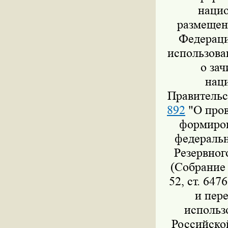
нацио
размещен
Федераци
использова
о за
нац
Правительс
892
"О пров
формиров
федеральн
Резервног
(Собрание 
52, ст. 647
и пер
использ
Российско