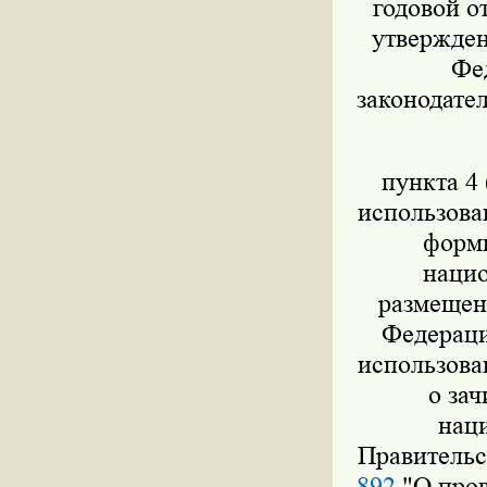
годовой о
утвержден
Фед
законодател
пункта 4 
использова
форми
нацио
размещен
Федераци
использова
о за
нац
Правительс
892
"О пров