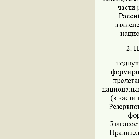
части 
Росси
зачисл
нацио
2. 
подпунк
формиров
предста
национально
(в части
Резервног
фор
благосос
Правител