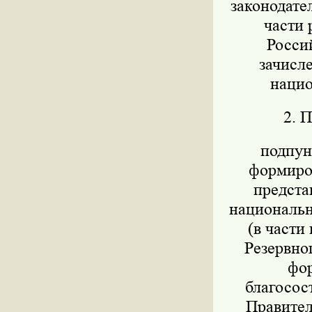
законодател
части 
Росси
зачисл
нацио
2. 
подпунк
формиров
предста
национально
(в части
Резервног
фор
благосос
Правител