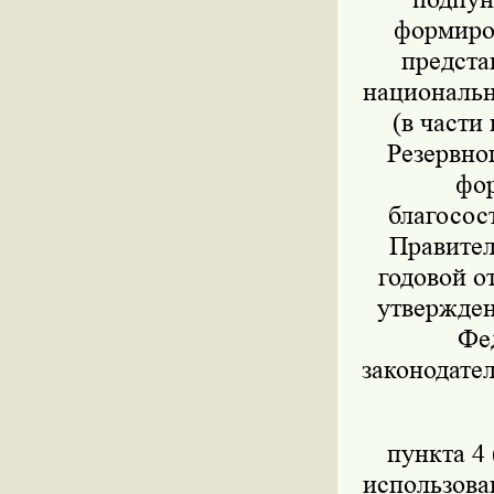
формиров
предста
национально
(в части
Резервног
фор
благосос
Правител
годовой о
утвержден
Фед
законодател
пункта 4 
использова