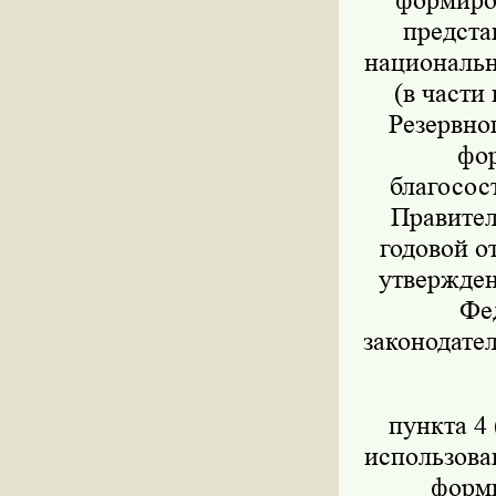
формиров
предста
национально
(в части
Резервног
фор
благосос
Правител
годовой о
утвержден
Фед
законодател
пункта 4 
использова
форми