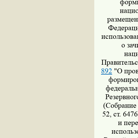
форми
нацио
размещен
Федераци
использова
о за
нац
Правительс
892
"О пров
формиров
федеральн
Резервног
(Собрание 
52, ст. 647
и пер
использ