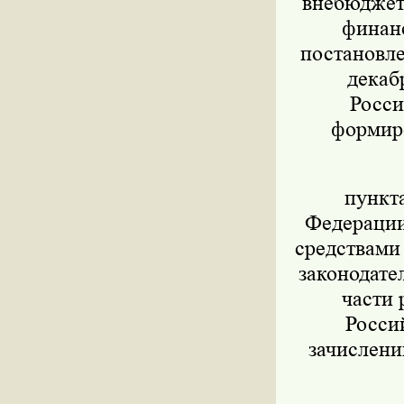
внебюджет
финанс
постановле
декаб
Росси
формиро
пункт
Федерации 
средствами
законодател
части 
Росси
зачислени