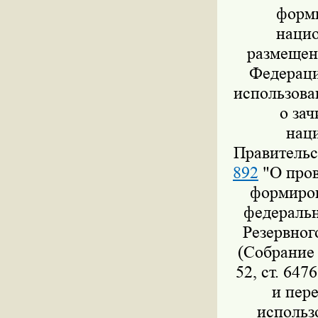
форми
нацио
размещен
Федераци
использова
о за
нац
Правительс
892
"О пров
формиров
федеральн
Резервног
(Собрание 
52, ст. 647
и пер
использ