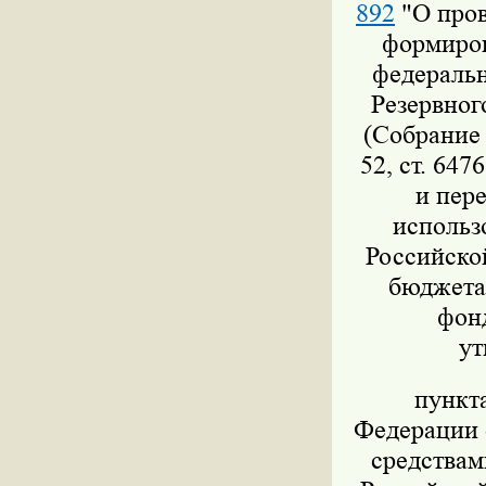
892
"О пров
формиров
федеральн
Резервног
(Собрание 
52, ст. 647
и пер
использ
Российско
бюджета,
фон
ут
пункт
Федерации о
средствам