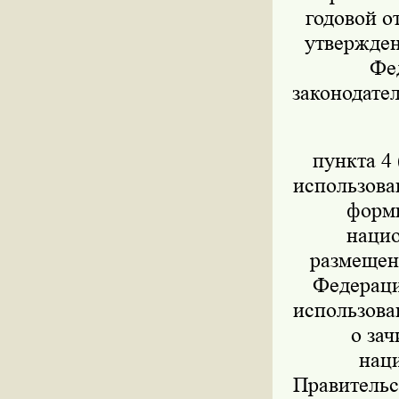
годовой о
утвержден
Фед
законодател
пункта 4 
использова
форми
нацио
размещен
Федераци
использова
о за
нац
Правительс