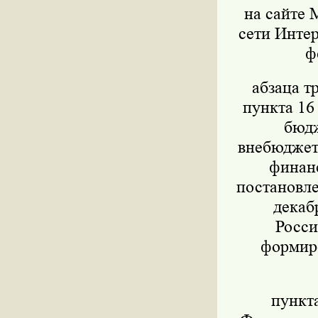
на сайте 
сети Интер
ф
абзаца т
пункта 16
бюдж
внебюджет
финанс
постановле
декаб
Росси
формиро
пункт