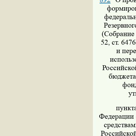
формиров
федеральн
Резервног
(Собрание 
52, ст. 647
и пер
использ
Российско
бюджета,
фон
ут
пункт
Федерации о
средствам
Российской