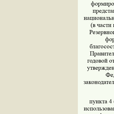
формиров
предста
национально
(в части
Резервног
фор
благосос
Правител
годовой о
утвержден
Фед
законодател
пункта 4 
использова