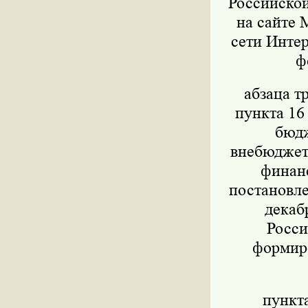
Российской
на сайте 
сети Интер
ф
абзаца т
пункта 16
бюдж
внебюджет
финанс
постановле
декаб
Росси
формиро
пункт