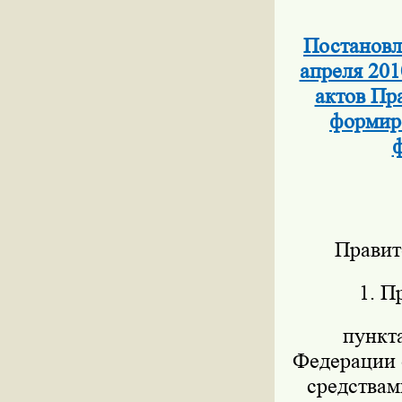
Постановл
апреля 201
актов Пр
формиро
ф
Правит
1. П
пункт
Федерации о
средствам