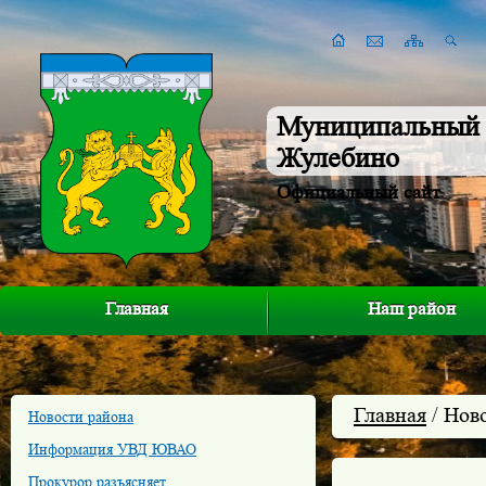
Муниципальный 
Жулебино
Официальный сайт
Главная
Наш район
Главная
/ Нов
Новости района
Информация УВД ЮВАО
Прокурор разъясняет