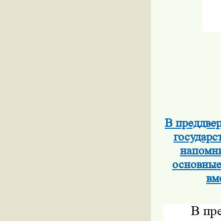
В преддве
государс
напомни
основные
вм
В пр