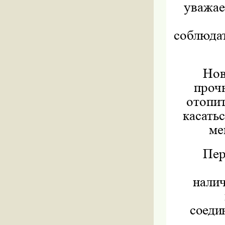
уважае
соблюдат
Нов
проч
отопи
касать
ме
Пер
налич
соеди