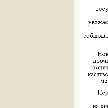
гос
уважае
соблюдат
Нов
проч
отопи
касать
ме
Пер
налич