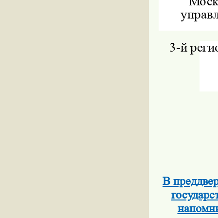
Моск
управл
3-
й реги
В преддве
государс
напомни