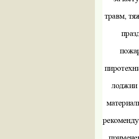
травм, тя
праз
пожа
пиротехни
лоджии 
материал
рекоменду
применен