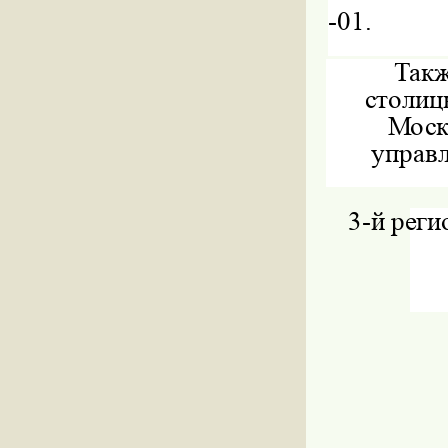
-01.
Такж
столиц
Моск
управл
3-
й реги