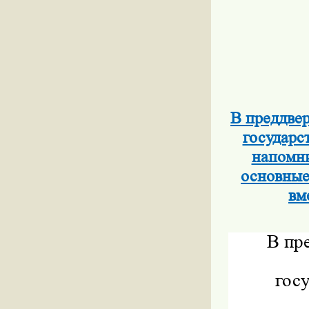
В преддве
государс
напомни
основные
вм
В пр
гос