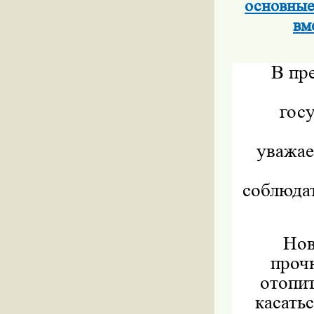
основные
вм
В пр
гос
уважае
соблюдат
Нов
проч
отопи
касать