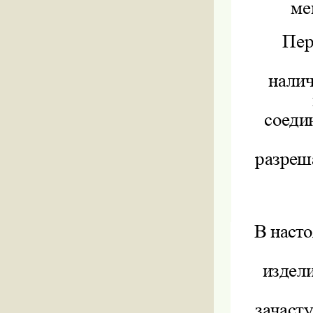
ме
Пер
налич
соеди
разреш
В наст
издели
зачаст