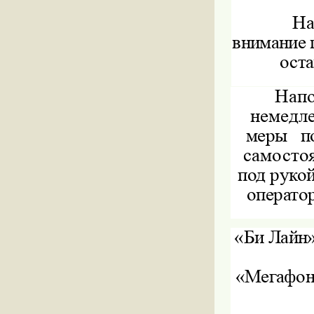
На
внимание 
оста
Напо
немедл
меры
п
самосто
под рукой
операто
«Би Лайн»
«Мегафон»