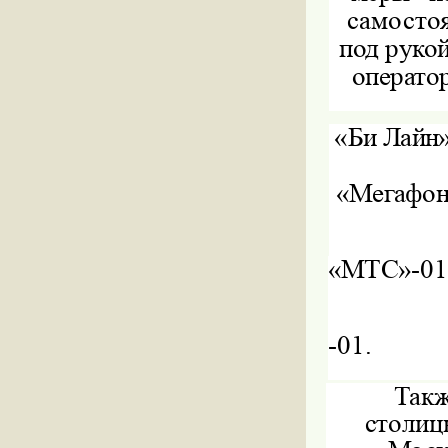
самосто
под рукой
операто
«Би Лайн»
«Мегафон»
«МТС»
-01
-01.
Такж
столиц