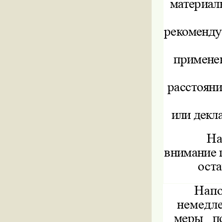
материал
рекоменду
применен
расстояни
или декл
На
внимание 
оста
Напо
немедл
меры
п