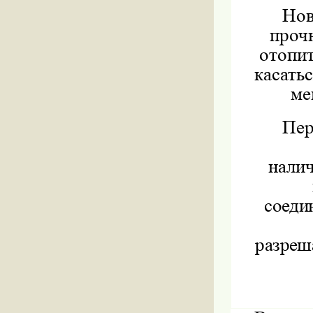
Нов
проч
отопи
касать
ме
Пер
налич
соеди
разреш