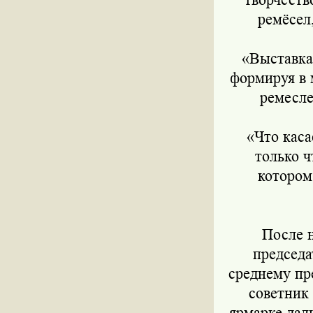
ремёсел
«Выставка-
формируя в 
ремесле
«Что касае
только ч
котором
После не
председа
среднему пр
советник
ярмарке дал