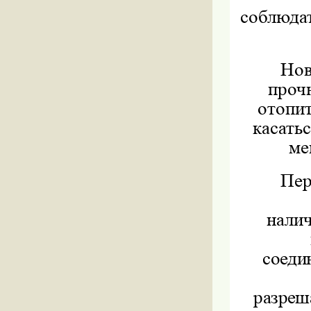
соблюдат
Нов
проч
отопи
касать
ме
Пер
налич
соеди
разреш