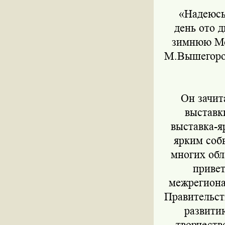
«Надеюсь, 
день ото 
зимнюю Мос
М.Вышегород
Он зачита
выставки
выставка-я
ярким соб
многих обл
привет
межрегиона
Правительст
развити
творчеств