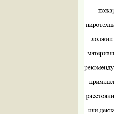
пожа
пиротехни
лоджии 
материал
рекоменду
применен
расстояни
или декл