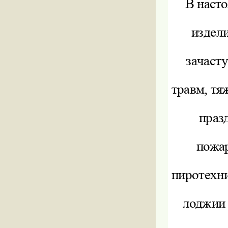
В наст
издели
зачаст
травм, тя
праз
пожа
пиротехни
лоджии 