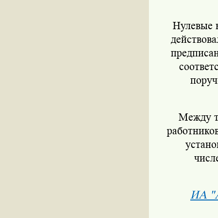
Нулевые кв
действова
предписан
соответ
поруч
Между тем
работников
устано
числ
ИА "