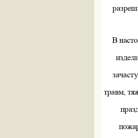
разреш
В наст
издели
зачаст
травм, тя
праз
пожа