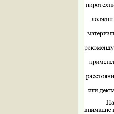
пиротехни
лоджии 
материал
рекоменду
применен
расстояни
или декл
На
внимание 