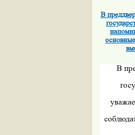
В преддве
государс
напомни
основные
вм
В пр
гос
уважае
соблюдат