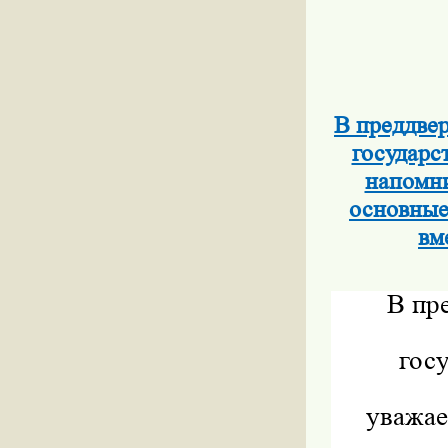
В преддве
государс
напомни
основные
вм
В пр
гос
уважае