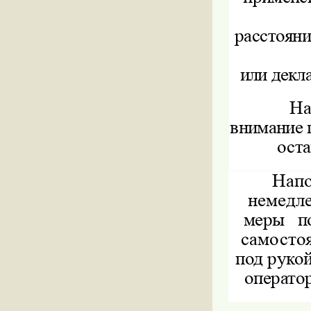
расстояни
или декл
На
внимание 
оста
Напо
немедл
меры
п
самосто
под рукой
операто