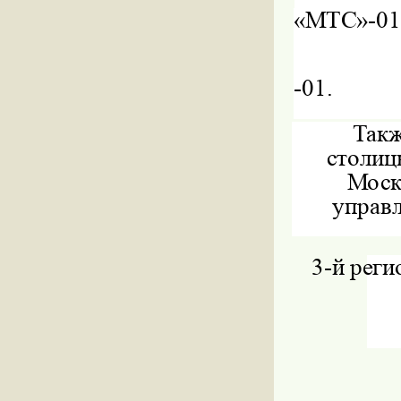
«МТС»
-01
-01.
Такж
столиц
Моск
управл
3-
й реги