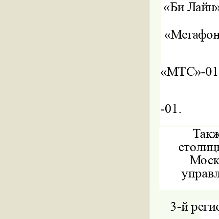
«Би Лайн»
«Мегафон»
«МТС»
-01
-01.
Такж
столиц
Моск
управл
3-
й реги