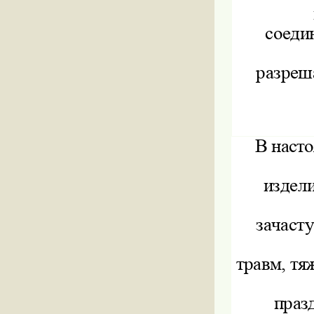
соеди
разреш
В наст
издели
зачаст
травм, тя
праз