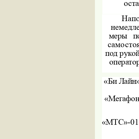
оста
Напо
немедл
меры
п
самосто
под рукой
операто
«Би Лайн»
«Мегафон»
«МТС»
-01