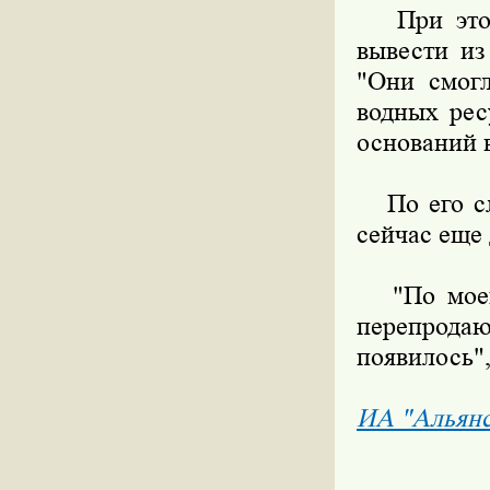
При этом 
вывести из
"Они смогл
водных рес
оснований в
По его сло
сейчас еще 
"По моей 
перепродаю
появилось",
ИА "Альян