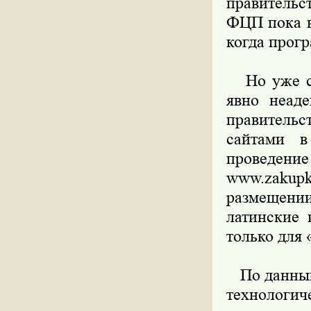
правительс
ФЦП пока н
когда прогр
Но уже се
явно неаде
правительс
сайтами в
проведен
www.zakupk
размещени
латинские 
только для 
По данным 
технологи