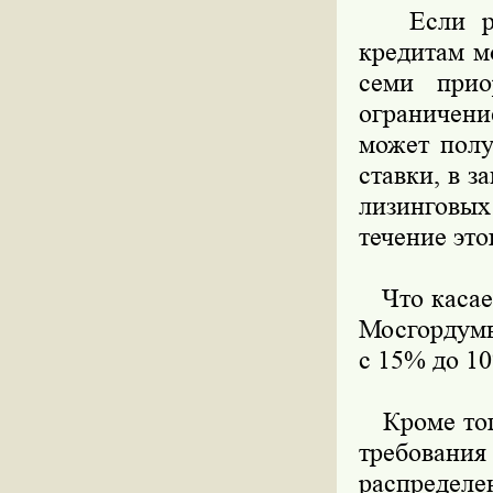
Если ран
кредитам м
семи прио
ограничени
может полу
ставки, в з
лизинговы
течение это
Что касает
Мосгордумы
с 15% до 10
Кроме того
требовани
распределе