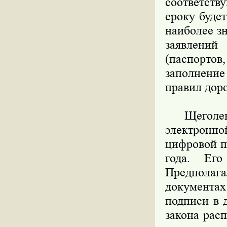
соответств
сроку буде
наиболее з
заявлени
(паспортов
заполнени
правил дор
Щеголев т
электронно
цифровой п
года. Его
Предполаг
документах
подписи в 
закона рас