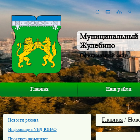
Муниципальный 
Жулебино
Официальный сайт
Главная
Наш район
Главная
/ Нов
Новости района
Информация УВД ЮВАО
Прокурор разъясняет