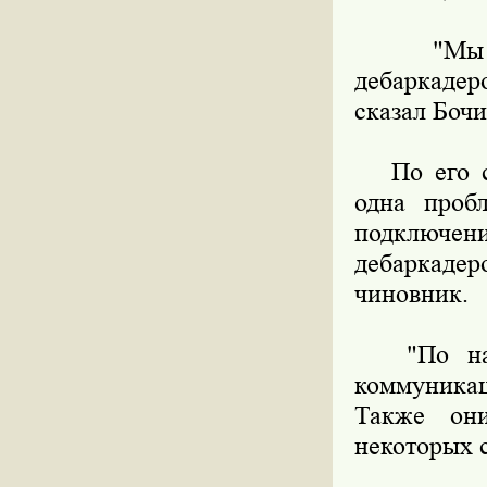
"Мы обя
дебаркадер
сказал Бочи
По его сл
одна пробл
подключен
дебаркадер
чиновник.
"По наше
коммуникац
Также они
некоторых с