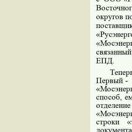
Восточно
округов
п
поставщи
«Русэн
«Мосэнер
связанный
ЕПД.
Тепер
Первый -
«Мосэнер
способ, е
отделени
«Мосэнерг
строки «
документа