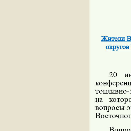
Жители В
округов
20 и
конфере
топливно-
на котор
вопросы э
Восточног
Вопрос