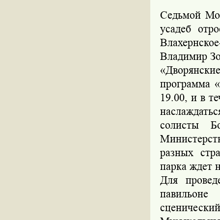
Седьмой Мо
усадеб отр
Влахернск
Владимир Зо
«Дворянские
программа «
19.00, и в 
наслаждатьс
солисты Б
Министерств
разных стр
парка ждет 
Для провед
павильоне
сценический