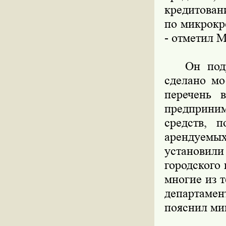
кредитован
по микрокр
- отметил 
Он подроб
сделано мо
перечень 
предприним
средств, 
арендуем
установил
городского 
многие из т
департаме
пояснил ми