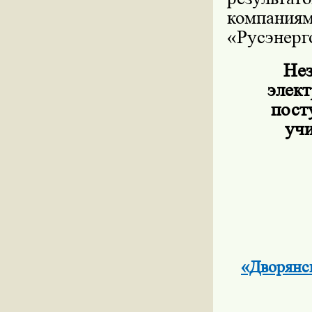
компан
«Русэнерг
Нез
элект
пост
учи
«Дворянск