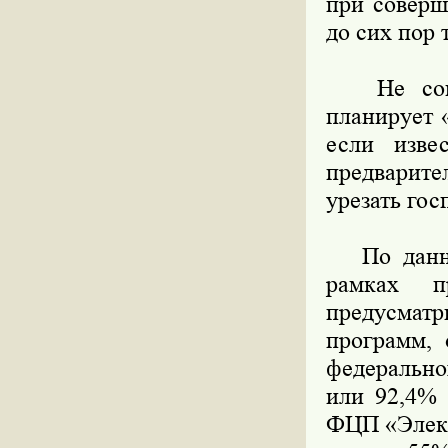
при соверш
до сих пор 
Не совсе
планирует 
если изве
предварит
урезать го
По данным
рамках п
предусматр
программ, 
федерально
или 92,4% 
ФЦП «Элект