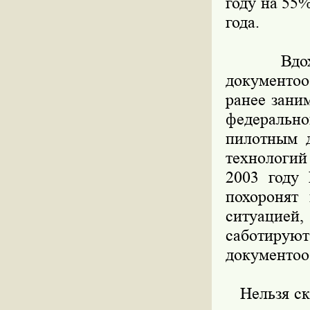
году на 55%
года.
Вдохнов
документоо
ранее зани
федеральн
пилотным 
технологий
2003 году 
похоронят
ситуацие
саботир
документоо
Нельзя ска