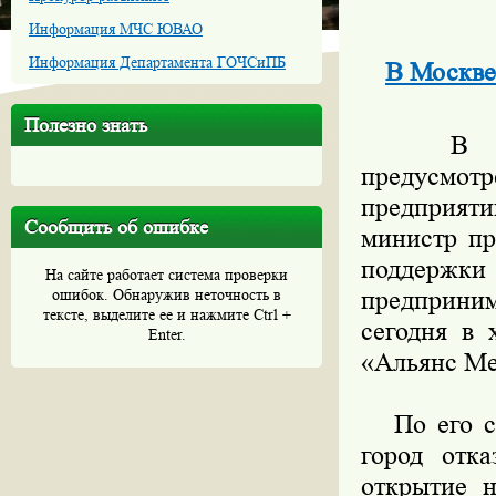
Информация МЧС ЮВАО
Информация Департамента ГОЧСиПБ
В Москве
Полезно знать
В 2009 
предусмо
предприяти
Сообщить об ошибке
министр пр
поддерж
На сайте работает система проверки
ошибок. Обнаружив неточность в
предприни
тексте, выделите ее и нажмите Ctrl +
сегодня в 
Enter.
«Альянс Ме
По его сло
город отк
открытие н