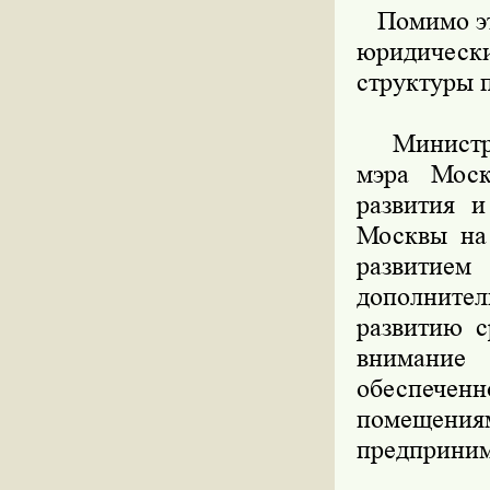
Помимо это
юридичес
структуры 
Министр т
мэра Моск
развития и
Москвы на 
развитие
дополните
развитию с
внимание
обеспеч
помещения
предприним