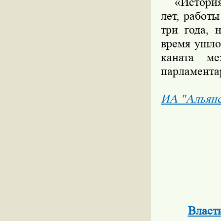
«История с
лет, работ
три года, 
время ушло
каната м
парламента
ИА "Альян
Власт