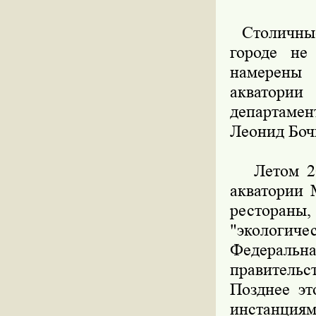
Столичные 
городе не
намерены 
акватори
департаме
Леонид Боч
Летом 200
акватории 
рестораны
"экологич
Федераль
правитель
Позднее эт
инстанциям