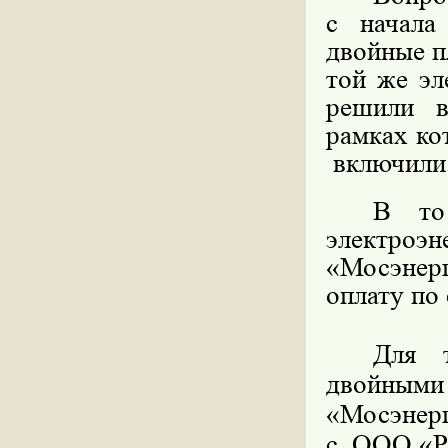
с начала
двойные п
той же эл
решили в
рамках ко
включили 
В то
электро
«Мосэнер
оплату по 
Для т
двойны
«Мосэнерг
с
ООО «Ру