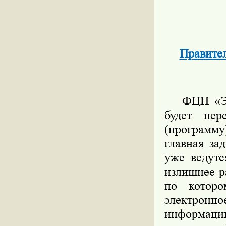
Правител
ФЦП «Элек
будет пер
(программу
главная за
уже ведутс
излишнее р
по котор
электронн
информации