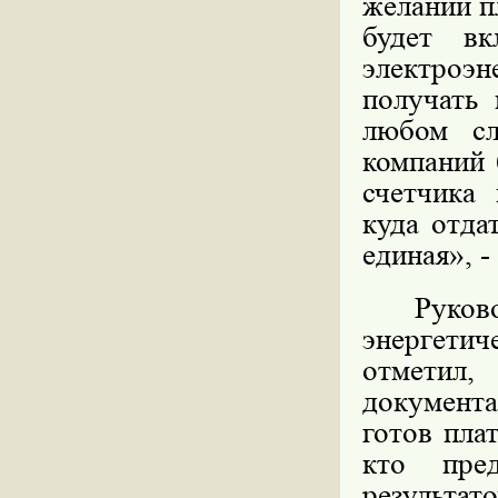
желании п
будет вк
электроэн
получать
любом сл
компаний 
счетчика
куда отда
единая», -
Руко
энергетич
отметил,
документа
готов пла
кто пре
результ