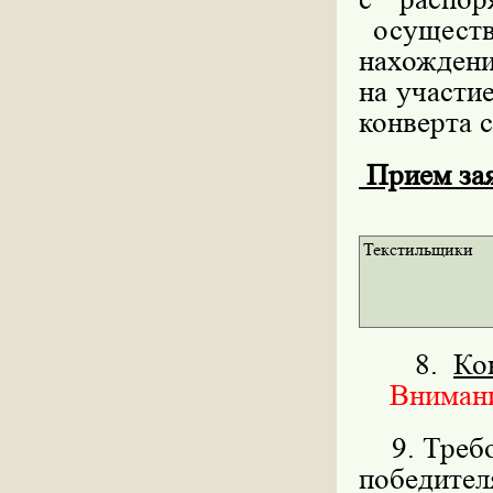
осуществ
нахождени
на участи
конверта с
Прием заяв
Текстильщики
8.
Ко
Внимание
9. Требов
победит