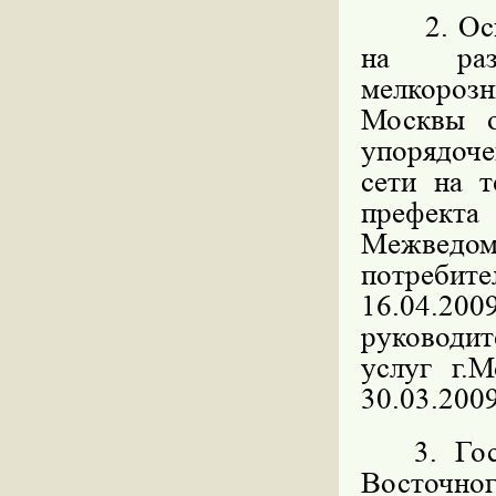
2. Основ
на разм
мелкорозн
Москвы 
упорядоч
сети на 
префекта
Межведо
потребите
16.04.200
руководит
услуг г.
30.03.2009
3. Госуд
Восточн