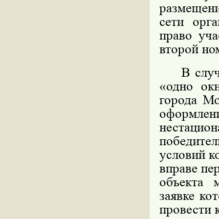
размещени
сети орга
право уча
второй но
В случае
«одно ок
города Мо
оформл
нестацио
победите
условий к
вправе пе
объекта 
заявке ко
провести 