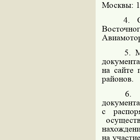
Москвы: 11
4. Орга
Восточног
Авиамоторн
5. 
документ
на сайте
районов.
6. Мес
докумен
с распо
осуществ
нахождени
на участи