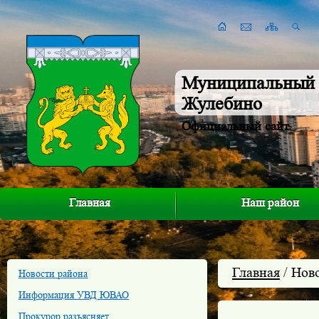
Муниципальный 
Жулебино
Официальный сайт
Главная
Наш район
Главная
/ Нов
Новости района
Информация УВД ЮВАО
Прокурор разъясняет