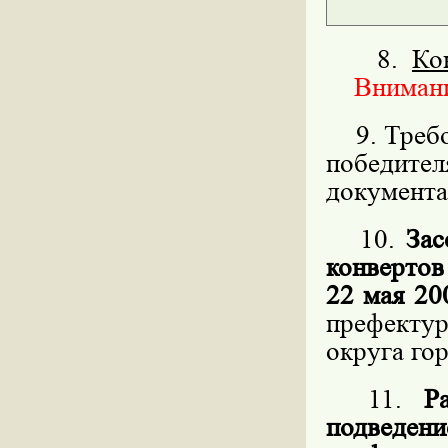
8.
Ко
Внимание
9. Требов
победит
документа
10.
Зас
конвертов
22 мая 20
префекту
округа го
11.
Р
подведен