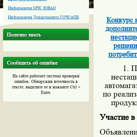
Информация МЧС ЮВАО
Информация Департамента ГОЧСиПБ
Конкурс 
дополните
Полезно знать
нестаци
решени
потребит
Сообщить об ошибке
1. П
нестац
На сайте работает система проверки
ошибок. Обнаружив неточность в
автомага
тексте, выделите ее и нажмите Ctrl +
по реали
Enter.
продукц
Участие в
Объявлен