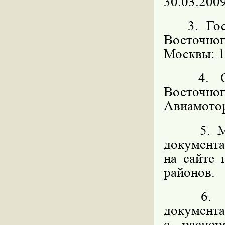
30.03.2009
3. Госуд
Восточн
Москвы: 11
4. Орга
Восточног
Авиамоторн
5. 
документ
на сайте
районов.
6. Мес
докумен
с распо