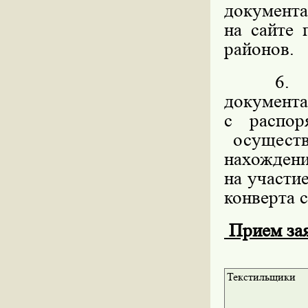
документ
на сайте
районов.
6. Мес
докумен
с распо
осуществ
нахождени
на участи
конверта с
Прием заяв
Текстильщики