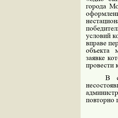
города Мо
оформл
нестацио
победите
условий к
вправе пе
объекта 
заявке ко
провести 
В случа
несосто
админист
повторно 