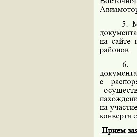
Восточног
Авиамоторн
5. 
документ
на сайте
районов.
6. Мес
докумен
с распо
осуществ
нахождени
на участи
конверта с
Прием заяв