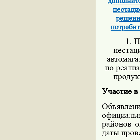
дополните
нестаци
решени
потребит
1. П
нестац
автомага
по реали
продукц
Участие в
Объявлен
официал
районов о
даты пров