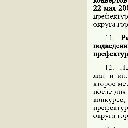
конвертов
22 мая 20
префекту
округа го
11.
Р
подведен
префектур
12. Пере
лиц и ин
второе ме
после дня
конкурс
префекту
округа го