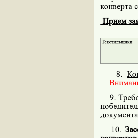
конверта с
Прием заяв
Текстильщики
8.
Ко
Внимание
9. Требов
победит
документа
10.
Зас