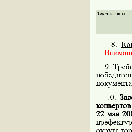
Текстильщики
8.
Ко
Внимание
9. Требов
победит
документа
10.
Зас
конвертов
22 мая 20
префекту
округа го