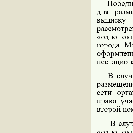
Победител
дня разм
выписку
рассмотре
«одно ок
города М
оформл
нестацион
В случае
размещени
сети орга
право уча
второй но
В случае
«одно ок