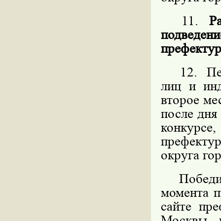
11.
Р
подведен
префектур
12. Пере
лиц и ин
второе ме
после дня
конкурс
префекту
округа го
Победите
момента п
сайте пре
Москвы, 