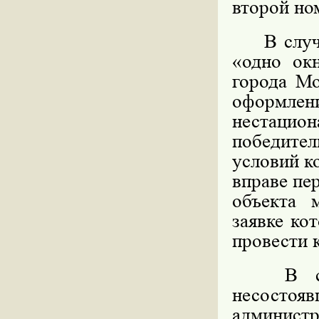
второй но
В случае
«одно ок
города Мо
оформл
нестацио
победите
условий к
вправе пе
объекта 
заявке ко
провести 
В случа
несосто
админист