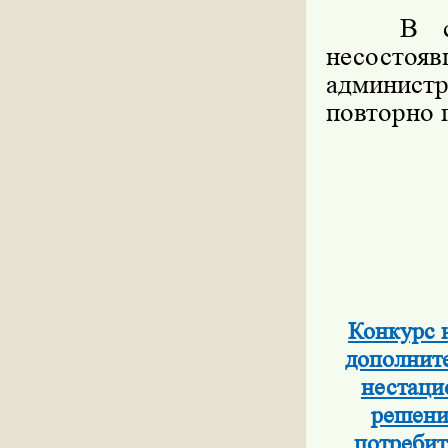
В случа
несосто
админист
повторно 
Конкурс 
дополните
нестаци
решени
потребит