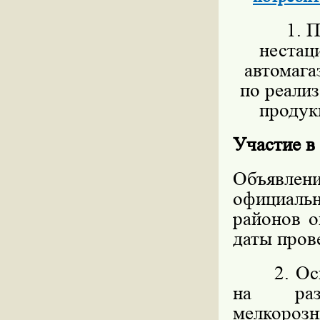
1. П
нестац
автомага
по реали
продукц
Участие в
Объявлен
официал
районов о
даты пров
2. Основ
на разм
мелкорозн