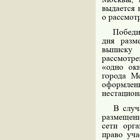
выдается 
о рассмот
Победител
дня разм
выписку
рассмотре
«одно ок
города М
оформл
нестацион
В случае
размещени
сети орга
право уча