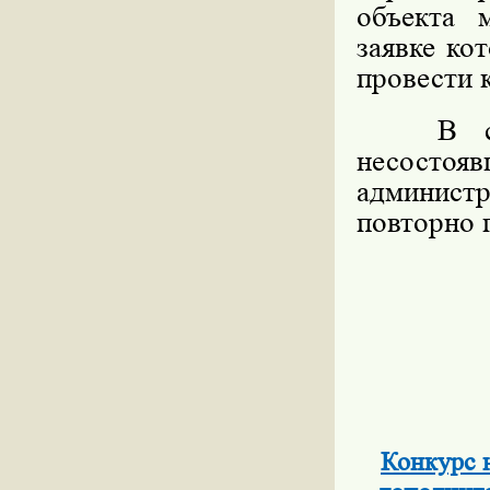
объекта 
заявке ко
провести 
В случа
несосто
админист
повторно 
Конкурс 