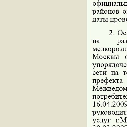
официал
районов о
даты пров
2. Основ
на разм
мелкорозн
Москвы 
упорядоч
сети на 
префекта
Межведо
потребите
16.04.200
руководит
услуг г.