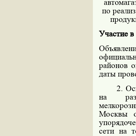
автомага
по реали
продукц
Участие в
Объявлен
официал
районов о
даты пров
2. Основ
на разм
мелкорозн
Москвы 
упорядоч
сети на 