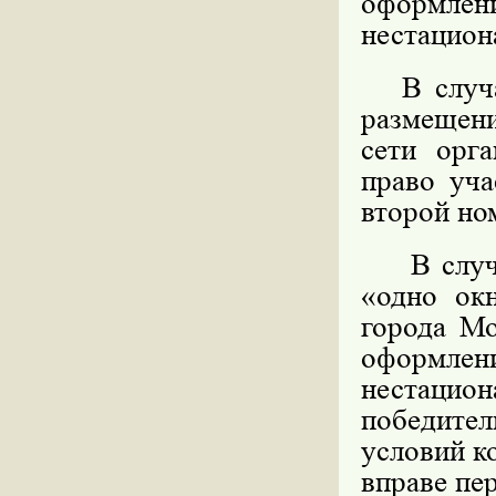
оформл
нестацион
В случае
размещени
сети орга
право уча
второй но
В случае
«одно ок
города Мо
оформл
нестацио
победите
условий к
вправе пе