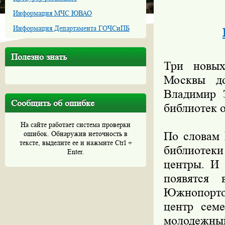
Информация МЧС ЮВАО
Информация Департамента ГОЧСиПБ
Полезно знать
Три новых
Москвы д
Владимир З
Сообщить об ошибке
библиотек о
На сайте работает система проверки
ошибок. Обнаружив неточность в
По словам 
тексте, выделите ее и нажмите Ctrl +
библиотек
Enter.
центры. И 
появятся
Южнопорто
центр сем
молодежны