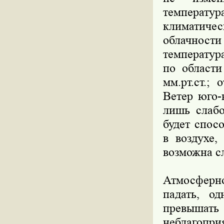
температ
климатиче
облачнос
температур
по области
мм.рт.ст.;
Ветер юго-
лишь слаб
будет спос
в воздухе,
возможна сл
Атмосферн
падать, о
превышат
неблагопри