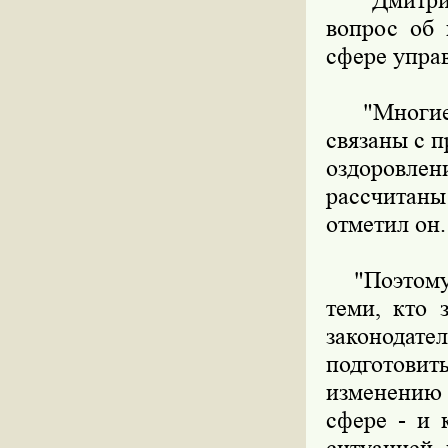
Дмитрий М
вопрос об 
сфере упра
"Многие к
связаны с 
оздоровлен
рассчитан
отметил он.
"Поэтому я
теми, кто 
законода
подготовит
изменению 
сфере - и 