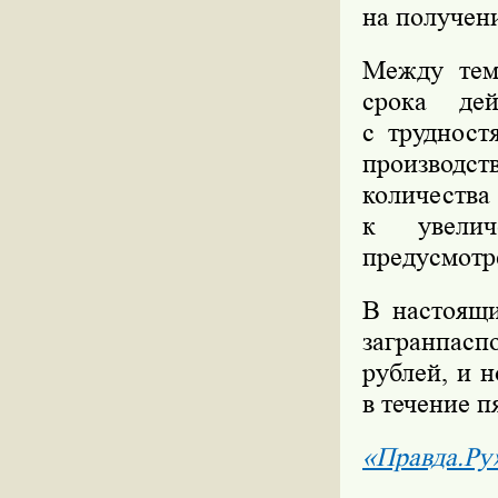
на получени
Между тем,
срока дей
с трудност
производст
количеств
к увелич
предусмотр
В настоящ
загранпасп
рублей, и 
в течение пя
«Правда.Ру