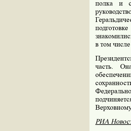
полка и с
руководст
Геральдич
подготов
знакомилис
в том числе
Президентс
часть. Он
обеспечен
сохранност
Федеральн
подчиняе
Верховному
РИА Новос