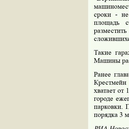
машиномест
сроки - не
площадь с
разместит
сложившихс
Такие гара
Машины раз
Ранее гла
Крестмейн
хватает от 
городе еже
парковки. 
порядка 3 
РИА Новос