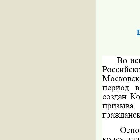
Во ис
Российск
Московск
период
в
создан К
призыва 
гражданс
Осн
консульт