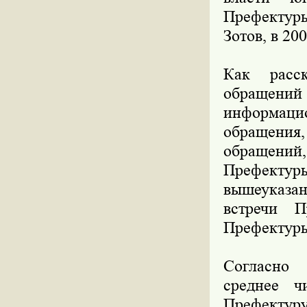
Префектур
Зотов, в 20
Как расс
обращений
информац
обращения,
обращений
Префектуры
вышеуказан
встречи 
Префектур
Согласно 
среднее ч
Префектуру