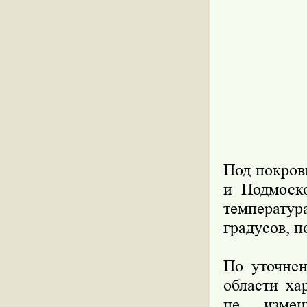
Под покров
и Подмоск
температура
градусов, п
По уточне
области ха
не измени