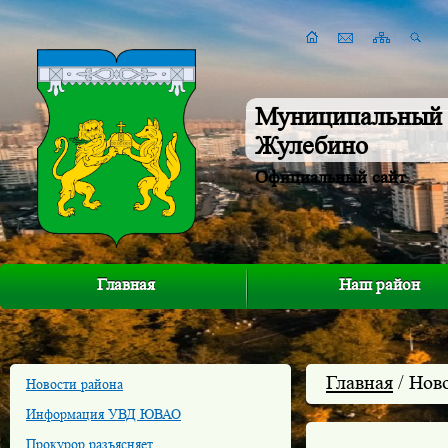
Муниципальный 
Жулебино
Официальный сайт
Главная
Наш район
Главная
/ Нов
Новости района
Информация УВД ЮВАО
Прокурор разъясняет