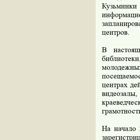
Кузьминк
информац
запланиров
центров.
В настоящ
библиотек
молодежн
посещаемос
центрах де
видеозалы,
краеведче
грамотност
На начало
зарегистри