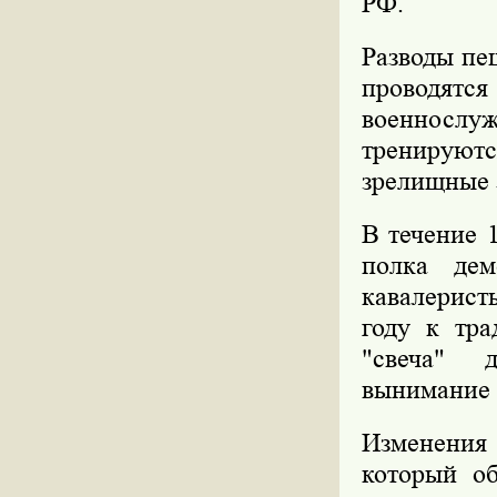
РФ.
Разводы пе
проводят
военносл
тренируют
зрелищные 
В течение 
полка дем
кавалерист
году к тра
"свеча" д
вынимание 
Изменения 
который о