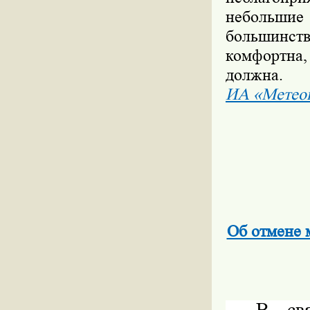
небольши
большинст
комфортна
должна.
ИА «Метео
Об отмене 
В свя