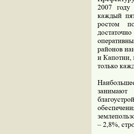
2007 году
каждый пят
ростом по
достаточн
оперативн
районов на
и Капотни,
только каж
Наибольше
занимают
благоустро
обеспече
землепольз
– 2,8%, стр