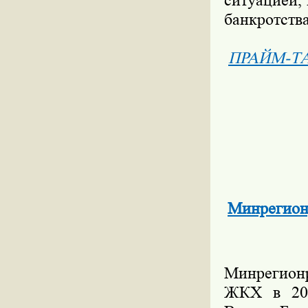
ситуацией, 
банкротства
ПРАЙМ-Т
Минрегионр
Минрегионр
ЖКХ в 200