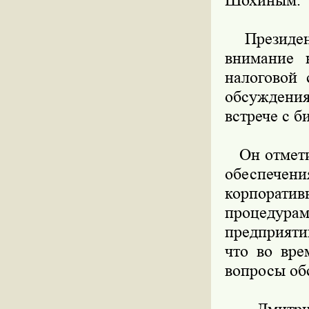
Шохиным.
Президент 
внимание 
налоговой 
обсуждения
встрече с б
Он отметил
обеспече
корпорати
процедура
предприяти
что во вр
вопросы обс