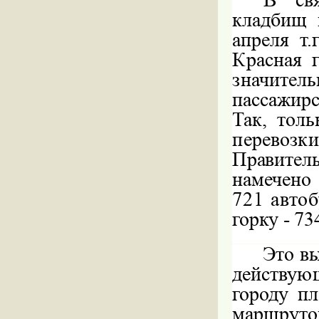
кладбищ 
апреля т.
Красная г
значитель
пассажир
Так, тол
перевоз
П
равител
намечено 
721 автоб
горку - 73
Это в
действую
городу п
маршруто