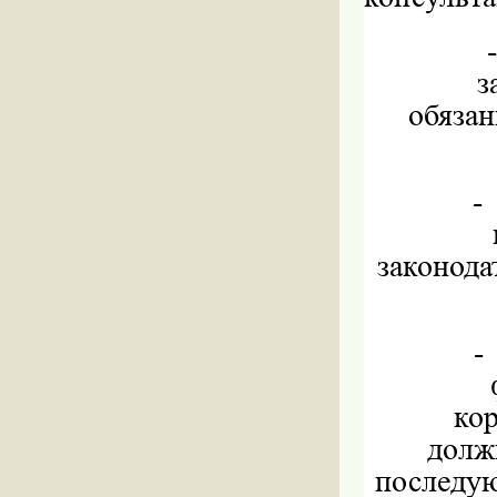
з
обяза
-
законода
-
ко
долж
последую