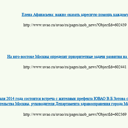
Елена Афанасьева: важно оказать адресную помощь каждом
http://www.uvao.ru/uvao/ru/pages/mob_news?ObjectId=602439
На юго-востоке Москвы определят приоритетные задачи развития на 
http://www.uvao.ru/uvao/ru/pages/mob_news?ObjectId=602441
аля 2014 года состоится встреча с жителями префекта ЮВАО В.Б.Зотова 
тельства Москвы, руководителя Департамента здравоохранения города М
http://www.uvao.ru/uvao/ru/pages/mob_news?ObjectId=602369