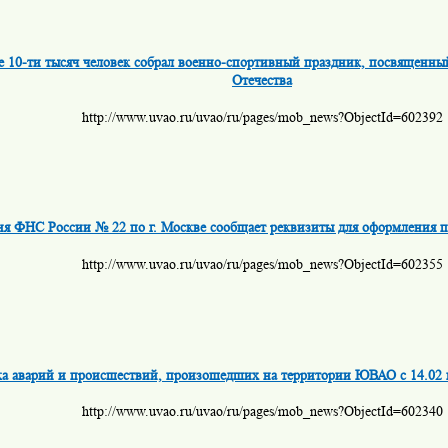
е 10-ти тысяч человек собрал военно-спортивный праздник, посвященн
Отечества
http://www.uvao.ru/uvao/ru/pages/mob_news?ObjectId=602392
я ФНС России № 22 по г. Москве сообщает реквизиты для оформления 
http://www.uvao.ru/uvao/ru/pages/mob_news?ObjectId=602355
а аварий и происшествий, произошедших на территории ЮВАО с 14.02 п
http://www.uvao.ru/uvao/ru/pages/mob_news?ObjectId=602340