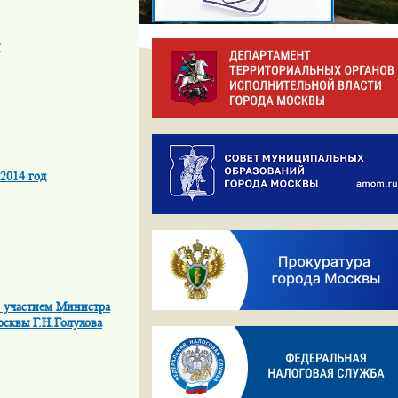
у
2014 год
с участием Министра
осквы Г.Н.Голухова