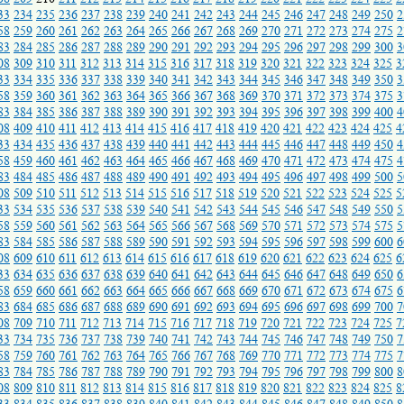
33
234
235
236
237
238
239
240
241
242
243
244
245
246
247
248
249
250
2
58
259
260
261
262
263
264
265
266
267
268
269
270
271
272
273
274
275
2
83
284
285
286
287
288
289
290
291
292
293
294
295
296
297
298
299
300
3
08
309
310
311
312
313
314
315
316
317
318
319
320
321
322
323
324
325
3
33
334
335
336
337
338
339
340
341
342
343
344
345
346
347
348
349
350
3
58
359
360
361
362
363
364
365
366
367
368
369
370
371
372
373
374
375
3
83
384
385
386
387
388
389
390
391
392
393
394
395
396
397
398
399
400
4
08
409
410
411
412
413
414
415
416
417
418
419
420
421
422
423
424
425
4
33
434
435
436
437
438
439
440
441
442
443
444
445
446
447
448
449
450
4
58
459
460
461
462
463
464
465
466
467
468
469
470
471
472
473
474
475
4
83
484
485
486
487
488
489
490
491
492
493
494
495
496
497
498
499
500
5
08
509
510
511
512
513
514
515
516
517
518
519
520
521
522
523
524
525
5
33
534
535
536
537
538
539
540
541
542
543
544
545
546
547
548
549
550
5
58
559
560
561
562
563
564
565
566
567
568
569
570
571
572
573
574
575
5
83
584
585
586
587
588
589
590
591
592
593
594
595
596
597
598
599
600
6
08
609
610
611
612
613
614
615
616
617
618
619
620
621
622
623
624
625
6
33
634
635
636
637
638
639
640
641
642
643
644
645
646
647
648
649
650
6
58
659
660
661
662
663
664
665
666
667
668
669
670
671
672
673
674
675
6
83
684
685
686
687
688
689
690
691
692
693
694
695
696
697
698
699
700
7
08
709
710
711
712
713
714
715
716
717
718
719
720
721
722
723
724
725
7
33
734
735
736
737
738
739
740
741
742
743
744
745
746
747
748
749
750
7
58
759
760
761
762
763
764
765
766
767
768
769
770
771
772
773
774
775
7
83
784
785
786
787
788
789
790
791
792
793
794
795
796
797
798
799
800
8
08
809
810
811
812
813
814
815
816
817
818
819
820
821
822
823
824
825
8