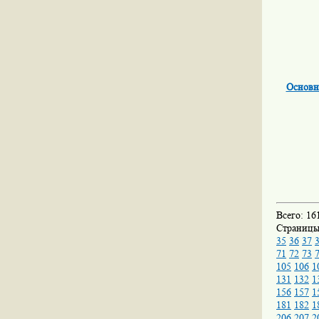
Основны
Всего: 16
Страниц
35
36
37
71
72
73
105
106
1
131
132
1
156
157
1
181
182
1
206
207
2