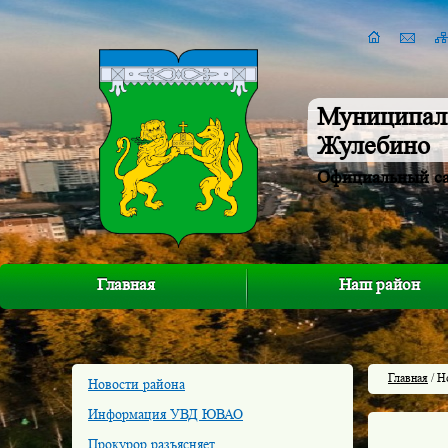
Муниципал
Жулебино
Официальный с
Главная
Наш район
Главная
/ Н
Новости района
Информация УВД ЮВАО
Прокурор разъясняет