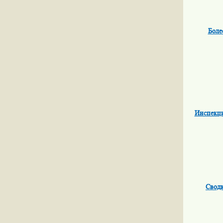
Боле
Инспекци
Сводк