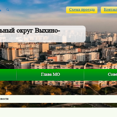
Схема проезда
Контак
ьный округ Выхино-
айт
Глава МО
Сове
овости