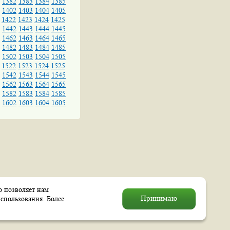
1382
1383
1384
1385
1402
1403
1404
1405
1422
1423
1424
1425
1442
1443
1444
1445
1462
1463
1464
1465
1482
1483
1484
1485
1502
1503
1504
1505
1522
1523
1524
1525
1542
1543
1544
1545
1562
1563
1564
1565
1582
1583
1584
1585
1602
1603
1604
1605
о позволяет нам
© 2004–2026 Муниципальное
Принимаю
спользования. Более
образование «Выхино–Жулебино»