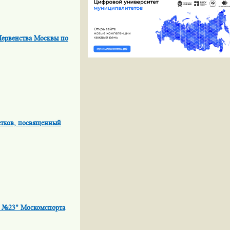
 Первенства Москвы по
стков, посвященный
а №23" Москомспорта