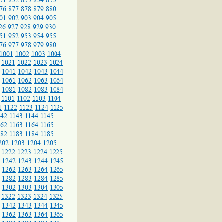
51
852
853
854
855
76
877
878
879
880
01
902
903
904
905
26
927
928
929
930
51
952
953
954
955
76
977
978
979
980
1001
1002
1003
1004
1021
1022
1023
1024
1041
1042
1043
1044
1061
1062
1063
1064
1081
1082
1083
1084
1101
1102
1103
1104
1
1122
1123
1124
1125
142
1143
1144
1145
162
1163
1164
1165
182
1183
1184
1185
202
1203
1204
1205
1222
1223
1224
1225
1242
1243
1244
1245
1262
1263
1264
1265
1282
1283
1284
1285
1302
1303
1304
1305
1322
1323
1324
1325
1342
1343
1344
1345
1362
1363
1364
1365