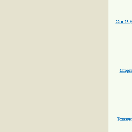
22 и 23 
Спорти
Техниче