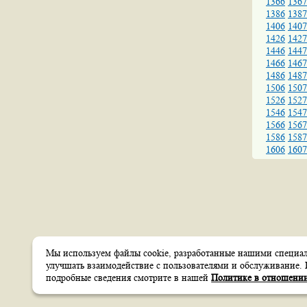
1366
1367
1386
1387
1406
1407
1426
1427
1446
1447
1466
1467
1486
1487
1506
1507
1526
1527
1546
1547
1566
1567
1586
1587
1606
1607
Мы используем файлы cookie, разработанные нашими специали
Создание сайтов
улучшать взаимодействие с пользователями и обслуживание. 
Веб-студия
itsoft
подробные сведения смотрите в нашей
Политике в отношении