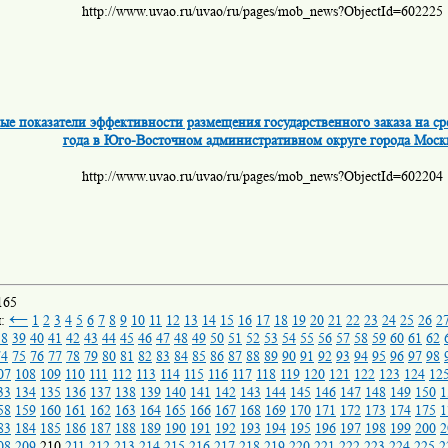
http://www.uvao.ru/uvao/ru/pages/mob_news?ObjectId=602225
е показатели эффективности размещения государственного заказа на ср
года в Юго-Восточном административном округе города Моск
http://www.uvao.ru/uvao/ru/pages/mob_news?ObjectId=602204
165
←
ы:
1
2
3
4
5
6
7
8
9
10
11
12
13
14
15
16
17
18
19
20
21
22
23
24
25
26
2
38
39
40
41
42
43
44
45
46
47
48
49
50
51
52
53
54
55
56
57
58
59
60
61
62
74
75
76
77
78
79
80
81
82
83
84
85
86
87
88
89
90
91
92
93
94
95
96
97
98
07
108
109
110
111
112
113
114
115
116
117
118
119
120
121
122
123
124
12
33
134
135
136
137
138
139
140
141
142
143
144
145
146
147
148
149
150
1
58
159
160
161
162
163
164
165
166
167
168
169
170
171
172
173
174
175
1
83
184
185
186
187
188
189
190
191
192
193
194
195
196
197
198
199
200
2
08
209
210
211
212
213
214
215
216
217
218
219
220
221
222
223
224
225
2