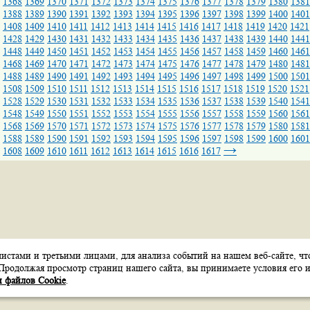
1368
1369
1370
1371
1372
1373
1374
1375
1376
1377
1378
1379
1380
1381
1388
1389
1390
1391
1392
1393
1394
1395
1396
1397
1398
1399
1400
1401
1408
1409
1410
1411
1412
1413
1414
1415
1416
1417
1418
1419
1420
1421
1428
1429
1430
1431
1432
1433
1434
1435
1436
1437
1438
1439
1440
1441
1448
1449
1450
1451
1452
1453
1454
1455
1456
1457
1458
1459
1460
1461
1468
1469
1470
1471
1472
1473
1474
1475
1476
1477
1478
1479
1480
1481
1488
1489
1490
1491
1492
1493
1494
1495
1496
1497
1498
1499
1500
1501
1508
1509
1510
1511
1512
1513
1514
1515
1516
1517
1518
1519
1520
1521
1528
1529
1530
1531
1532
1533
1534
1535
1536
1537
1538
1539
1540
1541
1548
1549
1550
1551
1552
1553
1554
1555
1556
1557
1558
1559
1560
1561
1568
1569
1570
1571
1572
1573
1574
1575
1576
1577
1578
1579
1580
1581
1588
1589
1590
1591
1592
1593
1594
1595
1596
1597
1598
1599
1600
1601
→
1608
1609
1610
1611
1612
1613
1614
1615
1616
1617
стами и третьими лицами, для анализа событий на нашем веб-сайте, чт
Карта сайта
Контакты
Обратная связь
Продолжая просмотр страниц нашего сайта, вы принимаете условия его и
 файлов Cookie
.