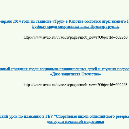
февраля 2014 года на стадионе «Труд» в Капотне состоятся игры зимнего
футболу среди спортивных школ Премьер группы
http://www.uvao.ru/uvao/ru/pages/mob_news?ObjectId=602260
вный праздник среди социально-незащищенных детей и трудных подро
«Дню защитника Отечества»
http://www.uvao.ru/uvao/ru/pages/mob_news?ObjectId=602263
ский урок по плаванию в ГБУ "Спортивная школа олимпийского резерв
для групп начальной подготовки