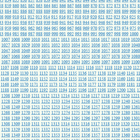
33
834
835
836
837
838
839
840
841
842
843
844
845
846
847
848
849
850
8
58
859
860
861
862
863
864
865
866
867
868
869
870
871
872
873
874
875
8
83
884
885
886
887
888
889
890
891
892
893
894
895
896
897
898
899
900
9
08
909
910
911
912
913
914
915
916
917
918
919
920
921
922
923
924
925
9
33
934
935
936
937
938
939
940
941
942
943
944
945
946
947
948
949
950
9
58
959
960
961
962
963
964
965
966
967
968
969
970
971
972
973
974
975
9
83
984
985
986
987
988
989
990
991
992
993
994
995
996
997
998
999
1000
1007
1008
1009
1010
1011
1012
1013
1014
1015
1016
1017
1018
1019
1020
1027
1028
1029
1030
1031
1032
1033
1034
1035
1036
1037
1038
1039
1040
1047
1048
1049
1050
1051
1052
1053
1054
1055
1056
1057
1058
1059
1060
1067
1068
1069
1070
1071
1072
1073
1074
1075
1076
1077
1078
1079
1080
1087
1088
1089
1090
1091
1092
1093
1094
1095
1096
1097
1098
1099
1100
1107
1108
1109
1110
1111
1112
1113
1114
1115
1116
1117
1118
1119
1120
112
1128
1129
1130
1131
1132
1133
1134
1135
1136
1137
1138
1139
1140
1141
1
1148
1149
1150
1151
1152
1153
1154
1155
1156
1157
1158
1159
1160
1161
1
1168
1169
1170
1171
1172
1173
1174
1175
1176
1177
1178
1179
1180
1181
1
1188
1189
1190
1191
1192
1193
1194
1195
1196
1197
1198
1199
1200
1201
1
1208
1209
1210
1211
1212
1213
1214
1215
1216
1217
1218
1219
1220
1221
1228
1229
1230
1231
1232
1233
1234
1235
1236
1237
1238
1239
1240
1241
1248
1249
1250
1251
1252
1253
1254
1255
1256
1257
1258
1259
1260
1261
1268
1269
1270
1271
1272
1273
1274
1275
1276
1277
1278
1279
1280
1281
1288
1289
1290
1291
1292
1293
1294
1295
1296
1297
1298
1299
1300
1301
1308
1309
1310
1311
1312
1313
1314
1315
1316
1317
1318
1319
1320
1321
1328
1329
1330
1331
1332
1333
1334
1335
1336
1337
1338
1339
1340
1341
1348
1349
1350
1351
1352
1353
1354
1355
1356
1357
1358
1359
1360
1361