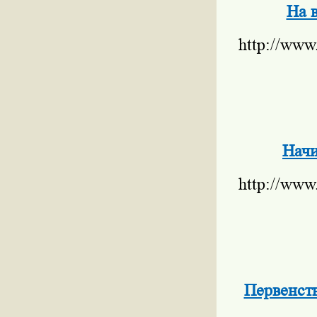
На 
http://www
Начи
http://www
Первенст