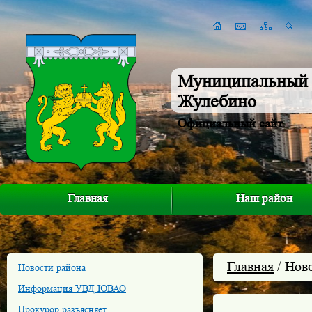
Муниципальный 
Жулебино
Официальный сайт
Главная
Наш район
Главная
/ Нов
Новости района
Информация УВД ЮВАО
Прокурор разъясняет