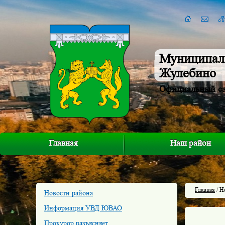
Муниципал
Жулебино
Официальный с
Главная
Наш район
Главная
/ Н
Новости района
Информация УВД ЮВАО
Прокурор разъясняет