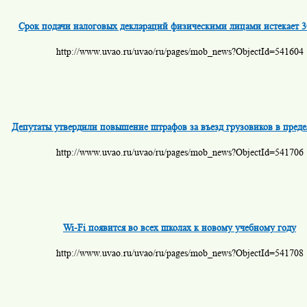
Срок подачи налоговых деклараций физическими лицами истекает 3
http://www.uvao.ru/uvao/ru/pages/mob_news?ObjectId=541604
Депутаты утвердили повышение штрафов за въезд грузовиков в пре
http://www.uvao.ru/uvao/ru/pages/mob_news?ObjectId=541706
Wi-Fi появится во всех школах к новому учебному году
http://www.uvao.ru/uvao/ru/pages/mob_news?ObjectId=541708