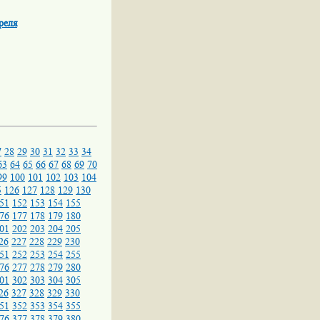
реля
7
28
29
30
31
32
33
34
63
64
65
66
67
68
69
70
99
100
101
102
103
104
5
126
127
128
129
130
51
152
153
154
155
76
177
178
179
180
01
202
203
204
205
26
227
228
229
230
51
252
253
254
255
76
277
278
279
280
01
302
303
304
305
26
327
328
329
330
51
352
353
354
355
76
377
378
379
380