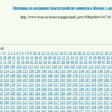
Месячник по весеннему благоустройству начнется в Москве 1 ап
http://www.uvao.ru/uvao/ru/pages/mob_news?ObjectId=541710
165
←
ы:
1
2
3
4
5
6
7
8
9
10
11
12
13
14
15
16
17
18
19
20
21
22
23
24
25
26
2
38
39
40
41
42
43
44
45
46
47
48
49
50
51
52
53
54
55
56
57
58
59
60
61
62
74
75
76
77
78
79
80
81
82
83
84
85
86
87
88
89
90
91
92
93
94
95
96
97
98
07
108
109
110
111
112
113
114
115
116
117
118
119
120
121
122
123
124
12
33
134
135
136
137
138
139
140
141
142
143
144
145
146
147
148
149
150
1
58
159
160
161
162
163
164
165
166
167
168
169
170
171
172
173
174
175
1
83
184
185
186
187
188
189
190
191
192
193
194
195
196
197
198
199
200
2
08
209
210
211
212
213
214
215
216
217
218
219
220
221
222
223
224
225
2
33
234
235
236
237
238
239
240
241
242
243
244
245
246
247
248
249
250
2
58
259
260
261
262
263
264
265
266
267
268
269
270
271
272
273
274
275
2
83
284
285
286
287
288
289
290
291
292
293
294
295
296
297
298
299
300
3
08
309
310
311
312
313
314
315
316
317
318
319
320
321
322
323
324
325
3
33
334
335
336
337
338
339
340
341
342
343
344
345
346
347
348
349
350
3
58
359
360
361
362
363
364
365
366
367
368
369
370
371
372
373
374
375
3