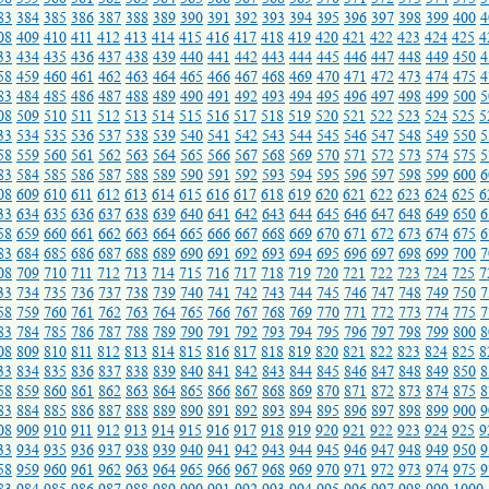
83
384
385
386
387
388
389
390
391
392
393
394
395
396
397
398
399
400
4
08
409
410
411
412
413
414
415
416
417
418
419
420
421
422
423
424
425
4
33
434
435
436
437
438
439
440
441
442
443
444
445
446
447
448
449
450
4
58
459
460
461
462
463
464
465
466
467
468
469
470
471
472
473
474
475
4
83
484
485
486
487
488
489
490
491
492
493
494
495
496
497
498
499
500
5
08
509
510
511
512
513
514
515
516
517
518
519
520
521
522
523
524
525
5
33
534
535
536
537
538
539
540
541
542
543
544
545
546
547
548
549
550
5
58
559
560
561
562
563
564
565
566
567
568
569
570
571
572
573
574
575
5
83
584
585
586
587
588
589
590
591
592
593
594
595
596
597
598
599
600
6
08
609
610
611
612
613
614
615
616
617
618
619
620
621
622
623
624
625
6
33
634
635
636
637
638
639
640
641
642
643
644
645
646
647
648
649
650
6
58
659
660
661
662
663
664
665
666
667
668
669
670
671
672
673
674
675
6
83
684
685
686
687
688
689
690
691
692
693
694
695
696
697
698
699
700
7
08
709
710
711
712
713
714
715
716
717
718
719
720
721
722
723
724
725
7
33
734
735
736
737
738
739
740
741
742
743
744
745
746
747
748
749
750
7
58
759
760
761
762
763
764
765
766
767
768
769
770
771
772
773
774
775
7
83
784
785
786
787
788
789
790
791
792
793
794
795
796
797
798
799
800
8
08
809
810
811
812
813
814
815
816
817
818
819
820
821
822
823
824
825
8
33
834
835
836
837
838
839
840
841
842
843
844
845
846
847
848
849
850
8
58
859
860
861
862
863
864
865
866
867
868
869
870
871
872
873
874
875
8
83
884
885
886
887
888
889
890
891
892
893
894
895
896
897
898
899
900
9
08
909
910
911
912
913
914
915
916
917
918
919
920
921
922
923
924
925
9
33
934
935
936
937
938
939
940
941
942
943
944
945
946
947
948
949
950
9
58
959
960
961
962
963
964
965
966
967
968
969
970
971
972
973
974
975
9