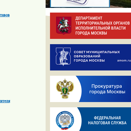
тавов
ителя