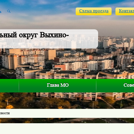
Схема проезда
Контак
ьный округ Выхино-
айт
Глава МО
Сове
овости