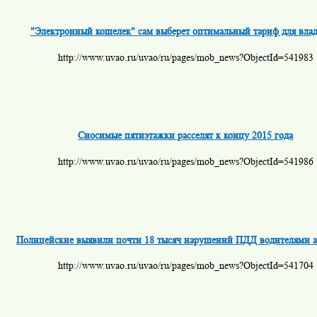
"Электронный кошелек" сам выберет оптимальный тариф для влад
http://www.uvao.ru/uvao/ru/pages/mob_news?ObjectId=541983
Сносимые пятиэтажки расселят к концу 2015 года
http://www.uvao.ru/uvao/ru/pages/mob_news?ObjectId=541986
Полицейские выявили почти 18 тысяч нарушений ПДД водителями а
http://www.uvao.ru/uvao/ru/pages/mob_news?ObjectId=541704