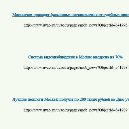
Москвичам приходят фальшивые постановления от судебных прис
http://www.uvao.ru/uvao/ru/pages/mob_news?ObjectId=541995
Система видеонаблюдения в Москве внедрена на 70%
http://www.uvao.ru/uvao/ru/pages/mob_news?ObjectId=541998
Лучшие педагоги Москвы получат по 200 тысяч рублей ко Дню уч
http://www.uvao.ru/uvao/ru/pages/mob_news?ObjectId=541989