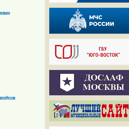
ельца
втобусов