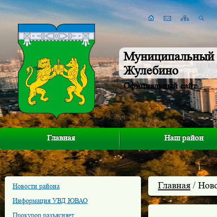
Муниципальный 
Жулебино
Официальный сайт
Главная
Наш район
Главная
/ Нов
Новости района
Информация УВД ЮВАО
Прокурор разъясняет