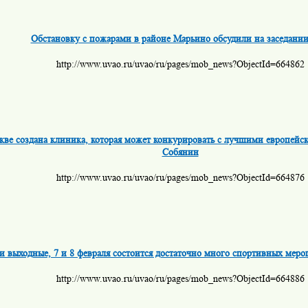
Обстановку с пожарами в районе Марьино обсудили на заседани
http://www.uvao.ru/uvao/ru/pages/mob_news?ObjectId=664862
кве создана клиника, которая может конкурировать с лучшими европей
Собянин
http://www.uvao.ru/uvao/ru/pages/mob_news?ObjectId=664876
ти выходные, 7 и 8 февраля состоится достаточно много спортивных ме
http://www.uvao.ru/uvao/ru/pages/mob_news?ObjectId=664886