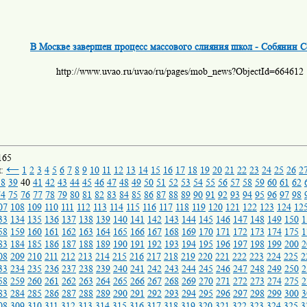
В Москве завершен процесс массового слияния школ - Собянин С
http://www.uvao.ru/uvao/ru/pages/mob_news?ObjectId=664612
165
←
ы:
1
2
3
4
5
6
7
8
9
10
11
12
13
14
15
16
17
18
19
20
21
22
23
24
25
26
2
38
39
40
41
42
43
44
45
46
47
48
49
50
51
52
53
54
55
56
57
58
59
60
61
62
74
75
76
77
78
79
80
81
82
83
84
85
86
87
88
89
90
91
92
93
94
95
96
97
98
07
108
109
110
111
112
113
114
115
116
117
118
119
120
121
122
123
124
12
33
134
135
136
137
138
139
140
141
142
143
144
145
146
147
148
149
150
1
58
159
160
161
162
163
164
165
166
167
168
169
170
171
172
173
174
175
1
83
184
185
186
187
188
189
190
191
192
193
194
195
196
197
198
199
200
2
08
209
210
211
212
213
214
215
216
217
218
219
220
221
222
223
224
225
2
33
234
235
236
237
238
239
240
241
242
243
244
245
246
247
248
249
250
2
58
259
260
261
262
263
264
265
266
267
268
269
270
271
272
273
274
275
2
83
284
285
286
287
288
289
290
291
292
293
294
295
296
297
298
299
300
3
08
309
310
311
312
313
314
315
316
317
318
319
320
321
322
323
324
325
3