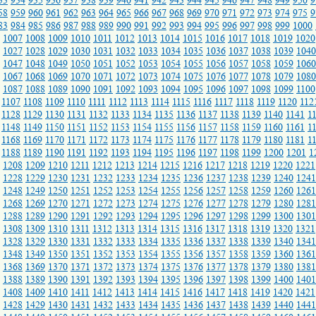
33
934
935
936
937
938
939
940
941
942
943
944
945
946
947
948
949
950
9
58
959
960
961
962
963
964
965
966
967
968
969
970
971
972
973
974
975
9
83
984
985
986
987
988
989
990
991
992
993
994
995
996
997
998
999
1000
1007
1008
1009
1010
1011
1012
1013
1014
1015
1016
1017
1018
1019
1020
1027
1028
1029
1030
1031
1032
1033
1034
1035
1036
1037
1038
1039
1040
1047
1048
1049
1050
1051
1052
1053
1054
1055
1056
1057
1058
1059
1060
1067
1068
1069
1070
1071
1072
1073
1074
1075
1076
1077
1078
1079
1080
1087
1088
1089
1090
1091
1092
1093
1094
1095
1096
1097
1098
1099
1100
1107
1108
1109
1110
1111
1112
1113
1114
1115
1116
1117
1118
1119
1120
112
1128
1129
1130
1131
1132
1133
1134
1135
1136
1137
1138
1139
1140
1141
1
1148
1149
1150
1151
1152
1153
1154
1155
1156
1157
1158
1159
1160
1161
1
1168
1169
1170
1171
1172
1173
1174
1175
1176
1177
1178
1179
1180
1181
1
1188
1189
1190
1191
1192
1193
1194
1195
1196
1197
1198
1199
1200
1201
1
1208
1209
1210
1211
1212
1213
1214
1215
1216
1217
1218
1219
1220
1221
1228
1229
1230
1231
1232
1233
1234
1235
1236
1237
1238
1239
1240
1241
1248
1249
1250
1251
1252
1253
1254
1255
1256
1257
1258
1259
1260
1261
1268
1269
1270
1271
1272
1273
1274
1275
1276
1277
1278
1279
1280
1281
1288
1289
1290
1291
1292
1293
1294
1295
1296
1297
1298
1299
1300
1301
1308
1309
1310
1311
1312
1313
1314
1315
1316
1317
1318
1319
1320
1321
1328
1329
1330
1331
1332
1333
1334
1335
1336
1337
1338
1339
1340
1341
1348
1349
1350
1351
1352
1353
1354
1355
1356
1357
1358
1359
1360
1361
1368
1369
1370
1371
1372
1373
1374
1375
1376
1377
1378
1379
1380
1381
1388
1389
1390
1391
1392
1393
1394
1395
1396
1397
1398
1399
1400
1401
1408
1409
1410
1411
1412
1413
1414
1415
1416
1417
1418
1419
1420
1421
1428
1429
1430
1431
1432
1433
1434
1435
1436
1437
1438
1439
1440
1441