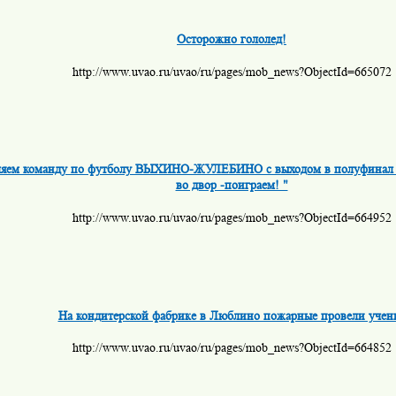
Осторожно гололед!
http://www.uvao.ru/uvao/ru/pages/mob_news?ObjectId=665072
ляем команду по футболу ВЫХИНО-ЖУЛЕБИНО с выходом в полуфинал 
во двор -поиграем! "
http://www.uvao.ru/uvao/ru/pages/mob_news?ObjectId=664952
На кондитерской фабрике в Люблино пожарные провели учен
http://www.uvao.ru/uvao/ru/pages/mob_news?ObjectId=664852