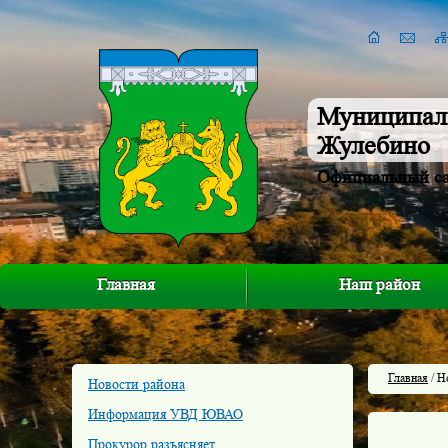
Муниципал
Жулебино
Официальный с
Главная
Наш район
Главная
/ Н
Новости района
Информация УВД ЮВАО
Прокурор разъясняет