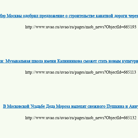
эр Москвы одобрил предложение о строительстве канатной дороги чере
http://www.uvao.ru/uvao/ru/pages/mob_news?ObjectId=665193
н: Музыкальная школа имени Калинникова сможет стать новым культур
http://www.uvao.ru/uvao/ru/pages/mob_news?ObjectId=665113
В Московской Усадьбе Деда Мороза вылепят снежного Пушкина и Анн
http://www.uvao.ru/uvao/ru/pages/mob_news?ObjectId=665132