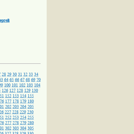
ергей
7
28
29
30
31
32
33
34
63
64
65
66
67
68
69
70
99
100
101
102
103
104
5
126
127
128
129
130
51
152
153
154
155
76
177
178
179
180
01
202
203
204
205
26
227
228
229
230
51
252
253
254
255
76
277
278
279
280
01
302
303
304
305
26
327
328
329
330