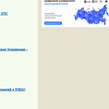
и КЧС
скими больницами –
роприятий в ЮВАО