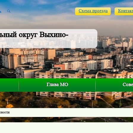
Схема проезда
Контак
ьный округ Выхино-
айт
Глава МО
Сове
овости