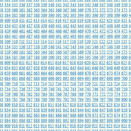
33
334
335
336
337
338
339
340
341
342
343
344
345
346
347
348
349
350
3
58
359
360
361
362
363
364
365
366
367
368
369
370
371
372
373
374
375
3
83
384
385
386
387
388
389
390
391
392
393
394
395
396
397
398
399
400
4
08
409
410
411
412
413
414
415
416
417
418
419
420
421
422
423
424
425
4
33
434
435
436
437
438
439
440
441
442
443
444
445
446
447
448
449
450
4
58
459
460
461
462
463
464
465
466
467
468
469
470
471
472
473
474
475
4
83
484
485
486
487
488
489
490
491
492
493
494
495
496
497
498
499
500
5
08
509
510
511
512
513
514
515
516
517
518
519
520
521
522
523
524
525
5
33
534
535
536
537
538
539
540
541
542
543
544
545
546
547
548
549
550
5
58
559
560
561
562
563
564
565
566
567
568
569
570
571
572
573
574
575
5
83
584
585
586
587
588
589
590
591
592
593
594
595
596
597
598
599
600
6
08
609
610
611
612
613
614
615
616
617
618
619
620
621
622
623
624
625
6
33
634
635
636
637
638
639
640
641
642
643
644
645
646
647
648
649
650
6
58
659
660
661
662
663
664
665
666
667
668
669
670
671
672
673
674
675
6
83
684
685
686
687
688
689
690
691
692
693
694
695
696
697
698
699
700
7
08
709
710
711
712
713
714
715
716
717
718
719
720
721
722
723
724
725
7
33
734
735
736
737
738
739
740
741
742
743
744
745
746
747
748
749
750
7
58
759
760
761
762
763
764
765
766
767
768
769
770
771
772
773
774
775
7
83
784
785
786
787
788
789
790
791
792
793
794
795
796
797
798
799
800
8
08
809
810
811
812
813
814
815
816
817
818
819
820
821
822
823
824
825
8
33
834
835
836
837
838
839
840
841
842
843
844
845
846
847
848
849
850
8
58
859
860
861
862
863
864
865
866
867
868
869
870
871
872
873
874
875
8
83
884
885
886
887
888
889
890
891
892
893
894
895
896
897
898
899
900
9
08
909
910
911
912
913
914
915
916
917
918
919
920
921
922
923
924
925
9