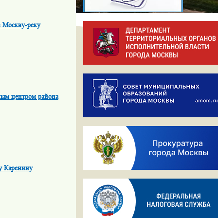
з Москву-реку
ным центром района
у Каренину