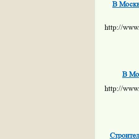
В Москв
http://www
В Мо
http://www
Строител