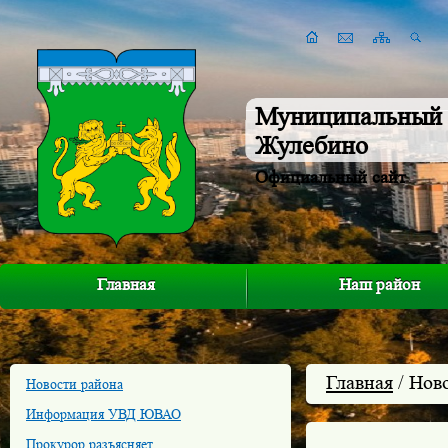
Муниципальный 
Жулебино
Официальный сайт
Главная
Наш район
Главная
/ Нов
Новости района
Информация УВД ЮВАО
Прокурор разъясняет