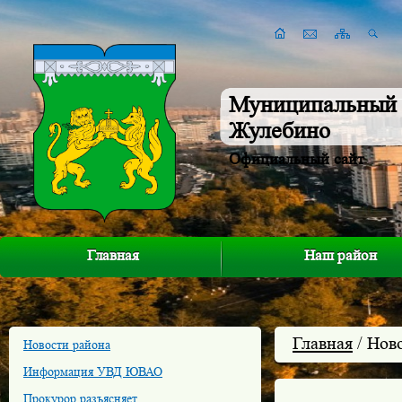
Муниципальный 
Жулебино
Официальный сайт
Главная
Наш район
Главная
/ Нов
Новости района
Информация УВД ЮВАО
Прокурор разъясняет