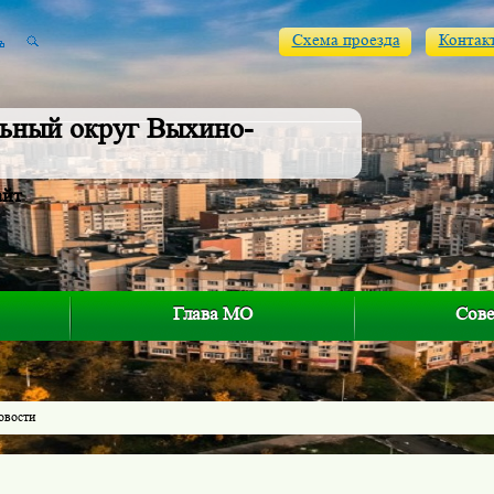
Схема проезда
Контак
ьный округ Выхино-
айт
Глава МО
Сове
овости