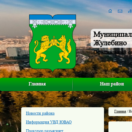
Муниципал
Жулебино
Официальный с
Главная
Наш район
Главная
/ Н
Новости района
Информация УВД ЮВАО
Прокурор разъясняет