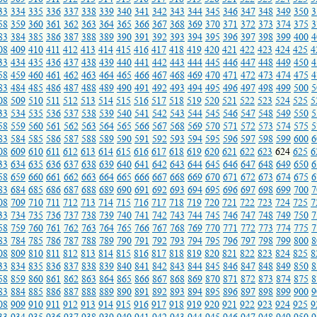
33
334
335
336
337
338
339
340
341
342
343
344
345
346
347
348
349
350
3
58
359
360
361
362
363
364
365
366
367
368
369
370
371
372
373
374
375
3
83
384
385
386
387
388
389
390
391
392
393
394
395
396
397
398
399
400
4
08
409
410
411
412
413
414
415
416
417
418
419
420
421
422
423
424
425
4
33
434
435
436
437
438
439
440
441
442
443
444
445
446
447
448
449
450
4
58
459
460
461
462
463
464
465
466
467
468
469
470
471
472
473
474
475
4
83
484
485
486
487
488
489
490
491
492
493
494
495
496
497
498
499
500
5
08
509
510
511
512
513
514
515
516
517
518
519
520
521
522
523
524
525
5
33
534
535
536
537
538
539
540
541
542
543
544
545
546
547
548
549
550
5
58
559
560
561
562
563
564
565
566
567
568
569
570
571
572
573
574
575
5
83
584
585
586
587
588
589
590
591
592
593
594
595
596
597
598
599
600
6
08
609
610
611
612
613
614
615
616
617
618
619
620
621
622
623
624
625
6
33
634
635
636
637
638
639
640
641
642
643
644
645
646
647
648
649
650
6
58
659
660
661
662
663
664
665
666
667
668
669
670
671
672
673
674
675
6
83
684
685
686
687
688
689
690
691
692
693
694
695
696
697
698
699
700
7
08
709
710
711
712
713
714
715
716
717
718
719
720
721
722
723
724
725
7
33
734
735
736
737
738
739
740
741
742
743
744
745
746
747
748
749
750
7
58
759
760
761
762
763
764
765
766
767
768
769
770
771
772
773
774
775
7
83
784
785
786
787
788
789
790
791
792
793
794
795
796
797
798
799
800
8
08
809
810
811
812
813
814
815
816
817
818
819
820
821
822
823
824
825
8
33
834
835
836
837
838
839
840
841
842
843
844
845
846
847
848
849
850
8
58
859
860
861
862
863
864
865
866
867
868
869
870
871
872
873
874
875
8
83
884
885
886
887
888
889
890
891
892
893
894
895
896
897
898
899
900
9
08
909
910
911
912
913
914
915
916
917
918
919
920
921
922
923
924
925
9