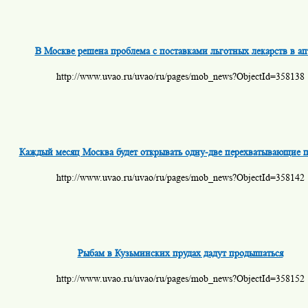
В Москве решена проблема с поставками льготных лекарств в ап
http://www.uvao.ru/uvao/ru/pages/mob_news?ObjectId=358138
Каждый месяц Москва будет открывать одну-две перехватывающие 
http://www.uvao.ru/uvao/ru/pages/mob_news?ObjectId=358142
Рыбам в Кузьминских прудах дадут продышаться
http://www.uvao.ru/uvao/ru/pages/mob_news?ObjectId=358152