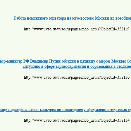
Работа цементного элеватора на юго-востоке Москвы не возобно
http://www.uvao.ru/uvao/ru/pages/mob_news?ObjectId=358115
ьер-министр РФ Владимир Путин обсудил в пятницу с мэром Москвы С
ситуацию в сфере здравоохранения и образования в столице
http://www.uvao.ru/uvao/ru/pages/mob_news?ObjectId=358130
лице подведены итоги конкурса по новогоднему оформлению торговых п
http://www.uvao.ru/uvao/ru/pages/mob_news?ObjectId=358134