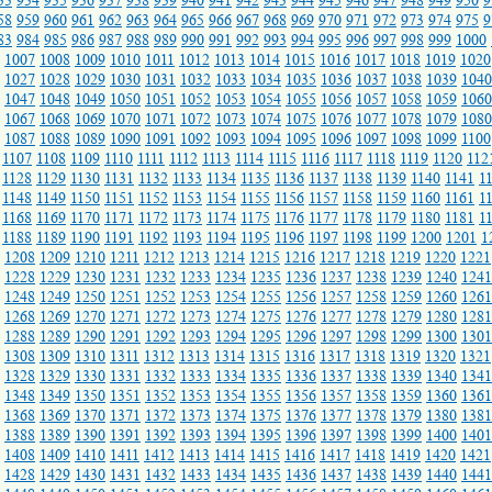
33
934
935
936
937
938
939
940
941
942
943
944
945
946
947
948
949
950
9
58
959
960
961
962
963
964
965
966
967
968
969
970
971
972
973
974
975
9
83
984
985
986
987
988
989
990
991
992
993
994
995
996
997
998
999
1000
1007
1008
1009
1010
1011
1012
1013
1014
1015
1016
1017
1018
1019
1020
1027
1028
1029
1030
1031
1032
1033
1034
1035
1036
1037
1038
1039
1040
1047
1048
1049
1050
1051
1052
1053
1054
1055
1056
1057
1058
1059
1060
1067
1068
1069
1070
1071
1072
1073
1074
1075
1076
1077
1078
1079
1080
1087
1088
1089
1090
1091
1092
1093
1094
1095
1096
1097
1098
1099
1100
1107
1108
1109
1110
1111
1112
1113
1114
1115
1116
1117
1118
1119
1120
112
1128
1129
1130
1131
1132
1133
1134
1135
1136
1137
1138
1139
1140
1141
1
1148
1149
1150
1151
1152
1153
1154
1155
1156
1157
1158
1159
1160
1161
1
1168
1169
1170
1171
1172
1173
1174
1175
1176
1177
1178
1179
1180
1181
1
1188
1189
1190
1191
1192
1193
1194
1195
1196
1197
1198
1199
1200
1201
1
1208
1209
1210
1211
1212
1213
1214
1215
1216
1217
1218
1219
1220
1221
1228
1229
1230
1231
1232
1233
1234
1235
1236
1237
1238
1239
1240
1241
1248
1249
1250
1251
1252
1253
1254
1255
1256
1257
1258
1259
1260
1261
1268
1269
1270
1271
1272
1273
1274
1275
1276
1277
1278
1279
1280
1281
1288
1289
1290
1291
1292
1293
1294
1295
1296
1297
1298
1299
1300
1301
1308
1309
1310
1311
1312
1313
1314
1315
1316
1317
1318
1319
1320
1321
1328
1329
1330
1331
1332
1333
1334
1335
1336
1337
1338
1339
1340
1341
1348
1349
1350
1351
1352
1353
1354
1355
1356
1357
1358
1359
1360
1361
1368
1369
1370
1371
1372
1373
1374
1375
1376
1377
1378
1379
1380
1381
1388
1389
1390
1391
1392
1393
1394
1395
1396
1397
1398
1399
1400
1401
1408
1409
1410
1411
1412
1413
1414
1415
1416
1417
1418
1419
1420
1421
1428
1429
1430
1431
1432
1433
1434
1435
1436
1437
1438
1439
1440
1441