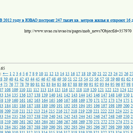
В 2012 году в ЮВАО построят 247 тысяч кв. метров жилья и откроют 16 
http://www.uvao.ru/uvao/ru/pages/mob_news?ObjectId=357970
165
←
ы:
1
2
3
4
5
6
7
8
9
10
11
12
13
14
15
16
17
18
19
20
21
22
23
24
25
26
2
38
39
40
41
42
43
44
45
46
47
48
49
50
51
52
53
54
55
56
57
58
59
60
61
62
74
75
76
77
78
79
80
81
82
83
84
85
86
87
88
89
90
91
92
93
94
95
96
97
98
07
108
109
110
111
112
113
114
115
116
117
118
119
120
121
122
123
124
12
33
134
135
136
137
138
139
140
141
142
143
144
145
146
147
148
149
150
1
58
159
160
161
162
163
164
165
166
167
168
169
170
171
172
173
174
175
1
83
184
185
186
187
188
189
190
191
192
193
194
195
196
197
198
199
200
2
08
209
210
211
212
213
214
215
216
217
218
219
220
221
222
223
224
225
2
33
234
235
236
237
238
239
240
241
242
243
244
245
246
247
248
249
250
2
58
259
260
261
262
263
264
265
266
267
268
269
270
271
272
273
274
275
2
83
284
285
286
287
288
289
290
291
292
293
294
295
296
297
298
299
300
3
08
309
310
311
312
313
314
315
316
317
318
319
320
321
322
323
324
325
3