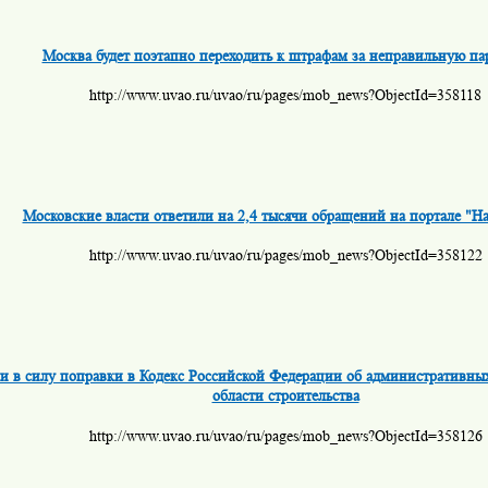
Москва будет поэтапно переходить к штрафам за неправильную па
http://www.uvao.ru/uvao/ru/pages/mob_news?ObjectId=358118
Московские власти ответили на 2,4 тысячи обращений на портале "Н
http://www.uvao.ru/uvao/ru/pages/mob_news?ObjectId=358122
и в силу поправки в Кодекс Российской Федерации об административны
области строительства
http://www.uvao.ru/uvao/ru/pages/mob_news?ObjectId=358126