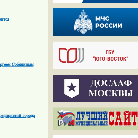
вится
ергеем Собяниным
редприятий города