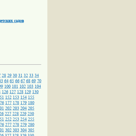
детских садов
7
28
29
30
31
32
33
34
63
64
65
66
67
68
69
70
99
100
101
102
103
104
5
126
127
128
129
130
51
152
153
154
155
76
177
178
179
180
01
202
203
204
205
26
227
228
229
230
51
252
253
254
255
76
277
278
279
280
01
302
303
304
305
26
327
328
329
330