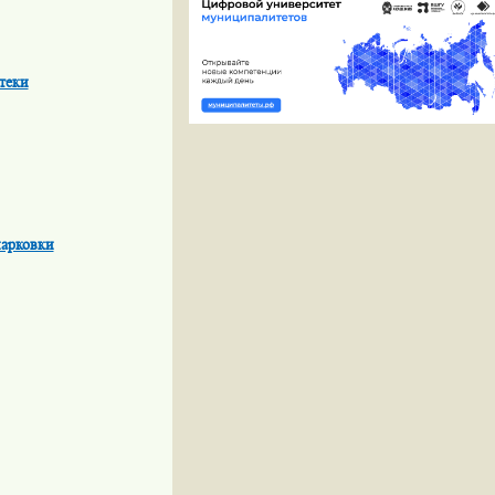
теки
парковки