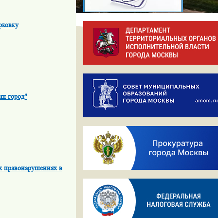
рковку
аш город"
х правонарушениях в