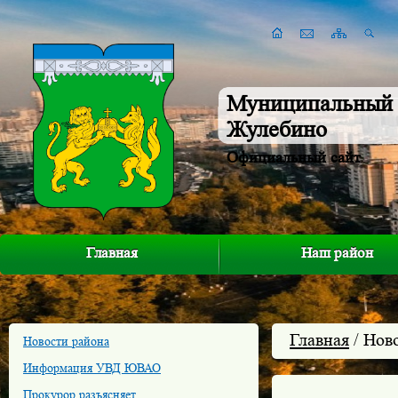
Муниципальный 
Жулебино
Официальный сайт
Главная
Наш район
Главная
/ Нов
Новости района
Информация УВД ЮВАО
Прокурор разъясняет