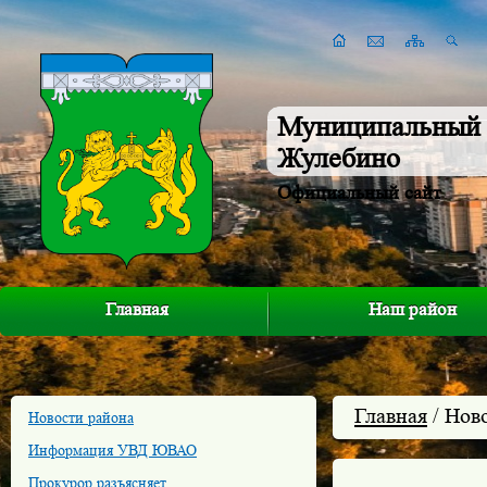
Муниципальный 
Жулебино
Официальный сайт
Главная
Наш район
Главная
/ Нов
Новости района
Информация УВД ЮВАО
Прокурор разъясняет