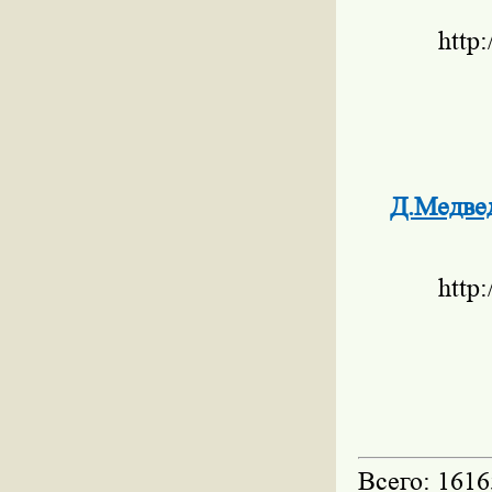
http
Д.Медве
http
Всего: 1616