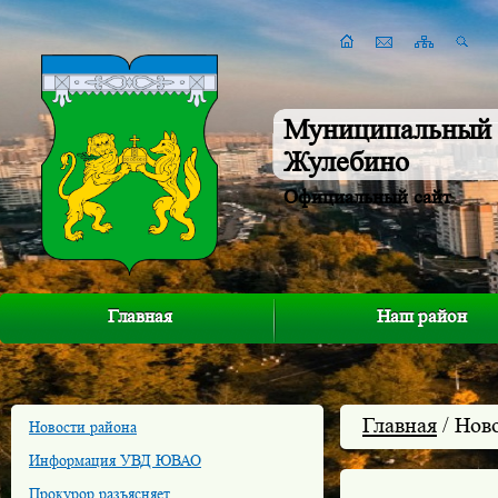
Муниципальный 
Жулебино
Официальный сайт
Главная
Наш район
Главная
/ Нов
Новости района
Информация УВД ЮВАО
Прокурор разъясняет