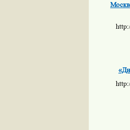
Москв
http
«Дн
http