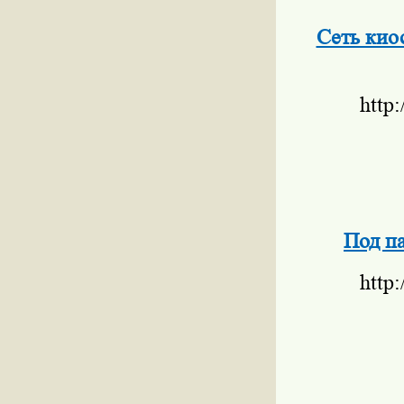
Сеть кио
http
Под па
http