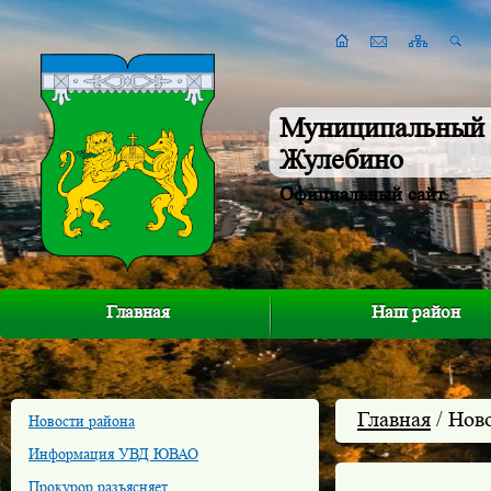
Муниципальный 
Жулебино
Официальный сайт
Главная
Наш район
Главная
/ Нов
Новости района
Информация УВД ЮВАО
Прокурор разъясняет