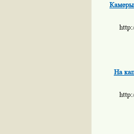
Камеры 
http
На кап
http