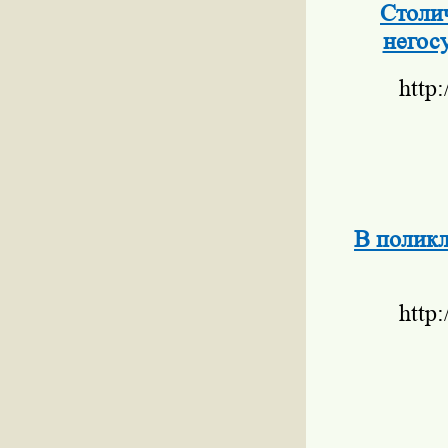
Столи
негос
http
В поликл
http