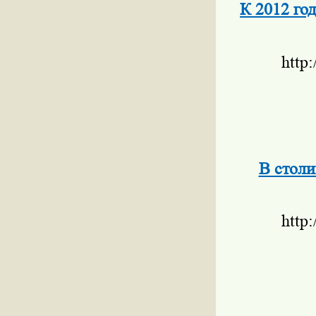
К 2012 го
http
В столи
http