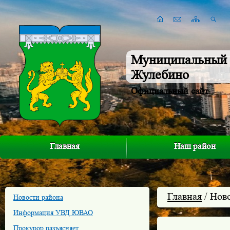
Муниципальный 
Жулебино
Официальный сайт
Главная
Наш район
Главная
/ Нов
Новости района
Информация УВД ЮВАО
Прокурор разъясняет