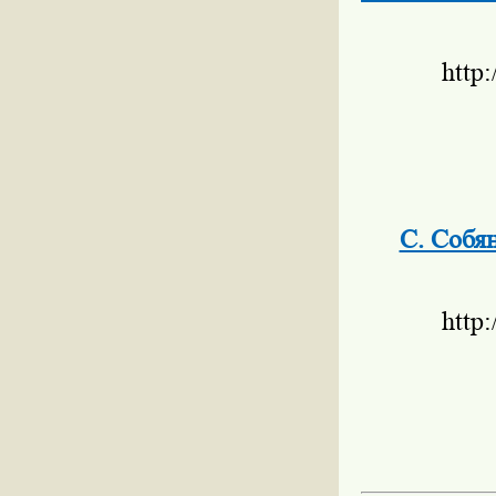
http
С. Собя
http