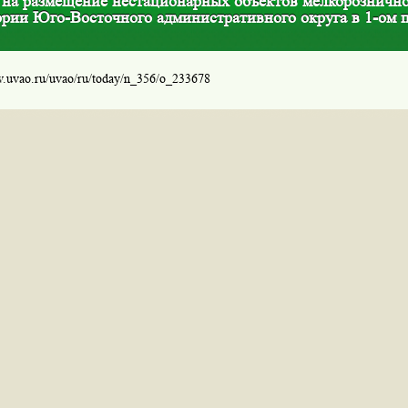
 на размещение нестационарных объектов мелкорознично
ории Юго-Восточного административного округа в 1-ом 
w.uvao.ru/uvao/ru/today/n_356/o_233678