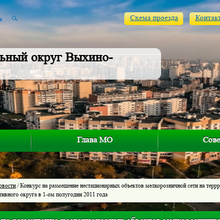
Схема проезда
Контак
ьный округ Выхино-
айт
Глава МО
Сове
овости
/ Конкурс на размещение нестационарных объектов мелкорозничной сети на тер
тивного округа в 1-ом полугодии 2011 года