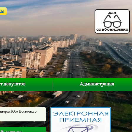
ты
т депутатов
Администрация
рритории Юго-Восточного