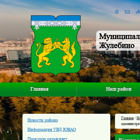
Муниципал
Жулебино
Официальный с
Главная
Наш район
Главная
/
Н
Новости района
администра
Информация УВД ЮВАО
Прокурор разъясняет