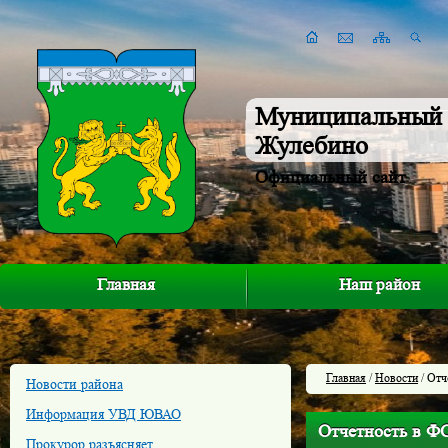
Муниципальный 
Жулебино
Официальный сайт
Главная
Наш район
Главная
/
Новости
/ Отч
Новости района
Информация УВД ЮВАО
Отчетность в Ф
Прокурор разъясняет