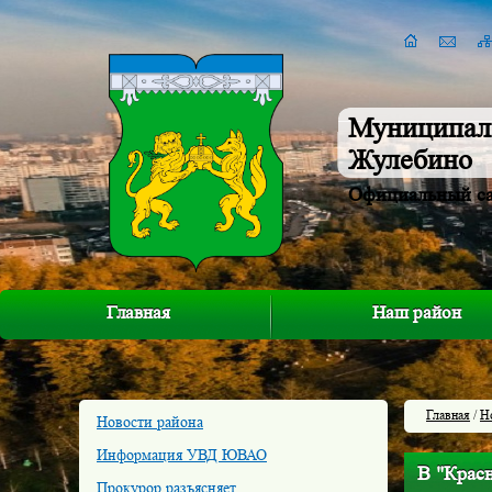
Муниципал
Жулебино
Официальный с
Главная
Наш район
Главная
/
Н
Новости района
Информация УВД ЮВАО
В "Крас
Прокурор разъясняет