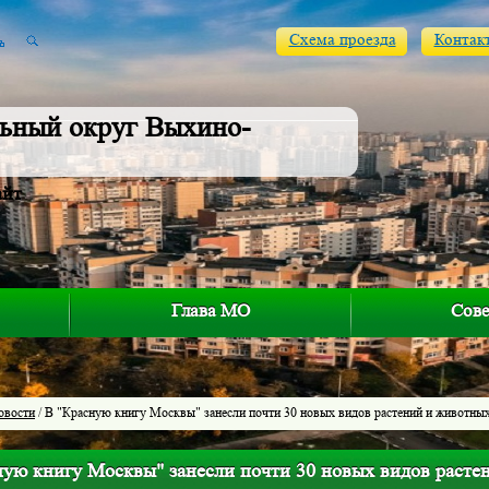
Схема проезда
Контак
ьный округ Выхино-
айт
Глава МО
Сове
овости
/ В "Красную книгу Москвы" занесли почти 30 новых видов растений и животны
ную книгу Москвы" занесли почти 30 новых видов расте