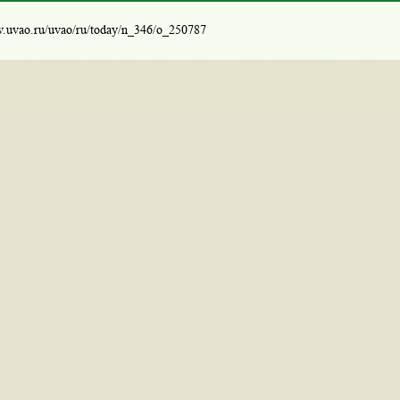
w.uvao.ru/uvao/ru/today/n_346/o_250787