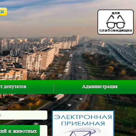
ты
т депутатов
Администрация
х
ний и животных