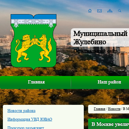
Муниципальный 
Жулебино
Официальный сайт
Главная
Наш район
Главная
/
Новости
/ В М
Новости района
Информация УВД ЮВАО
В Москве увелич
Прокурор разъясняет