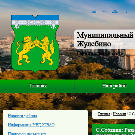
Муниципальный 
Жулебино
Официальный сайт
Главная
Наш район
Главная
/
Новости
/ С.С
Новости района
Информация УВД ЮВАО
С.Собянин: Разв
Прокурор разъясняет