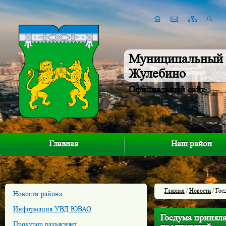
Муниципальный 
Жулебино
Официальный сайт
Главная
Наш район
Главная
/
Новости
/ Гос
Новости района
Информация УВД ЮВАО
Госдума принял
Прокурор разъясняет