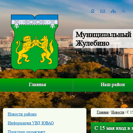
Муниципальный 
Жулебино
Официальный сайт
Главная
Наш район
Главная
/
Новости
/ С 1
Новости района
Информация УВД ЮВАО
С 15 мая вход в
Прокурор разъясняет