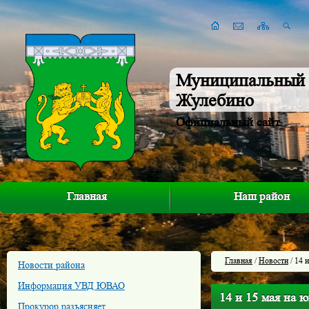
Муниципальный 
Жулебино
Официальный сайт
Главная
Наш район
Главная
/
Новости
/ 14 
Новости района
Информация УВД ЮВАО
14 и 15 мая на 
Прокурор разъясняет