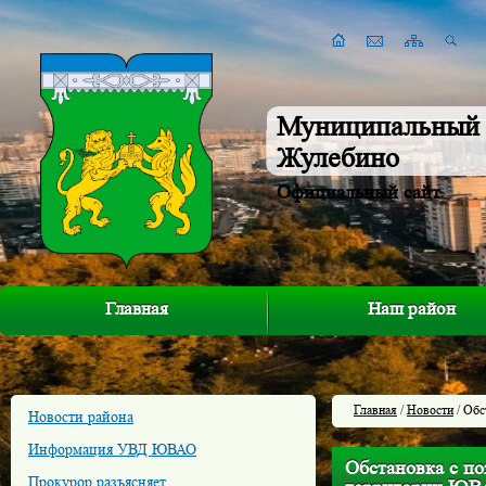
Муниципальный 
Жулебино
Официальный сайт
Главная
Наш район
Главная
/
Новости
/ Обс
Новости района
Информация УВД ЮВАО
Обстановка с по
Прокурор разъясняет