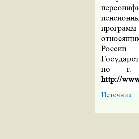
персониф
пенсионн
програм
относящи
Росси
Государс
по
г.
http
://
ww
Источник