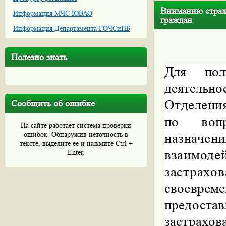
Вниманию страхо
Информация МЧС ЮВАО
граждан
Информация Департамента ГОЧСиПБ
Полезно знать
Для пол
деятель
Отделени
Сообщить об ошибке
по во
На сайте работает система проверки
ошибок. Обнаружив неточность в
назначен
тексте, выделите ее и нажмите Ctrl +
взаимо
Enter.
застра
своевреме
предостав
застр