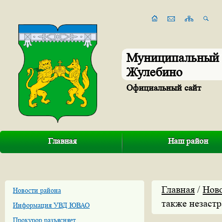
Муниципальный 
Жулебино
Официальный сайт
Главная
Наш район
Главная
/
Нов
Новости района
также незаст
Информация УВД ЮВАО
Прокурор разъясняет