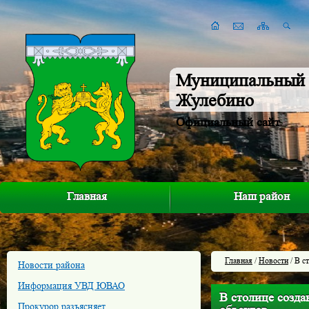
Муниципальный 
Жулебино
Официальный сайт
Главная
Наш район
Главная
/
Новости
/ В с
Новости района
Информация УВД ЮВАО
В столице созда
Прокурор разъясняет