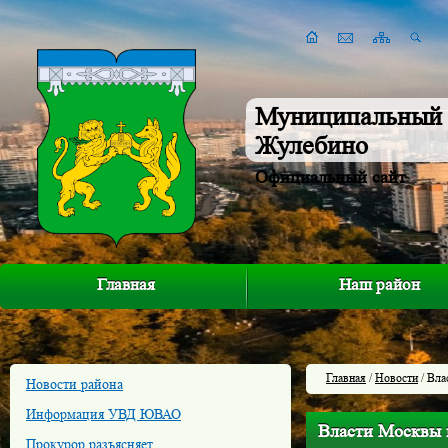
Муниципальный 
Жулебино
Официальный сайт
Главная
Наш район
Главная
/
Новости
/ Вла
Новости района
Информация УВД ЮВАО
Власти Москвы и
Прокурор разъясняет