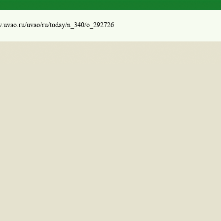
w.uvao.ru/uvao/ru/today/n_340/o_292726