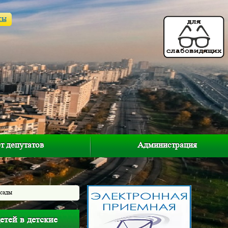
ты
т депутатов
Администрация
 сады
етей в детские