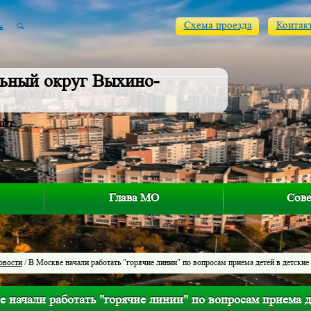
Схема проезда
Контак
ьный округ Выхино-
айт
Глава МО
Сове
овости
/ В Москве начали работать "горячие линии" по вопросам приема детей в детские
 начали работать "горячие линии" по вопросам приема д