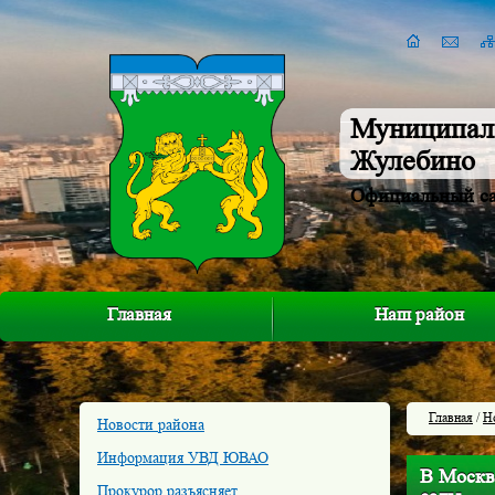
Муниципал
Жулебино
Официальный с
Главная
Наш район
Главная
/
Н
Новости района
Информация УВД ЮВАО
В Москве
Прокурор разъясняет