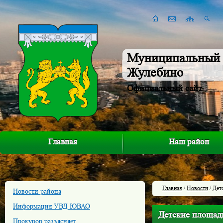
Муниципальный 
Жулебино
Официальный сайт
Главная
Наш район
Главная
/
Новости
/ Дет
Новости района
Информация УВД ЮВАО
Детские площадк
Прокурор разъясняет