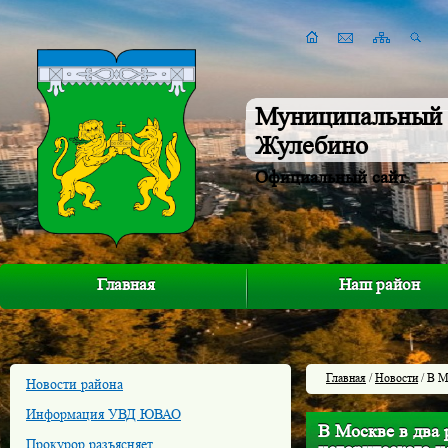
Муниципальный 
Жулебино
Официальный сайт
Главная
Наш район
Главная
/
Новости
/ В М
Новости района
Информация УВД ЮВАО
В Москве в два 
Прокурор разъясняет