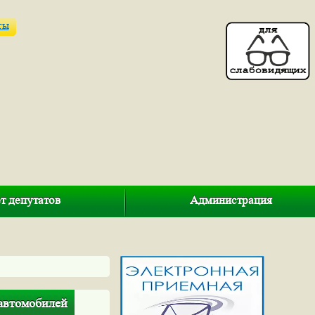
ты
т депутатов
Администрация
 автомобилей