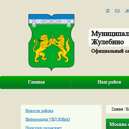
Муниципал
Жулебино
Официальный с
Главная
Наш район
Главная
/
Н
Новости района
Информация УВД ЮВАО
Москва с
Прокурор разъясняет