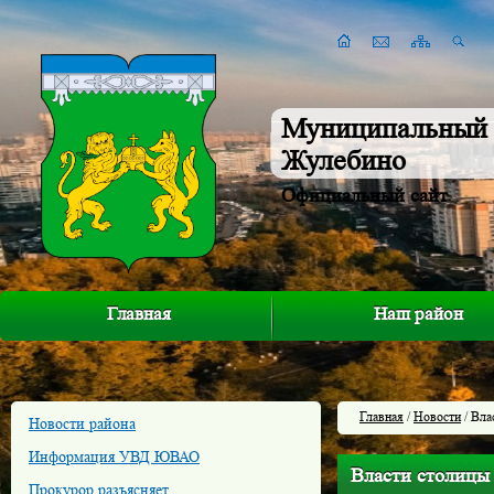
Муниципальный 
Жулебино
Официальный сайт
Главная
Наш район
Главная
/
Новости
/ Вла
Новости района
Информация УВД ЮВАО
Власти столицы 
Прокурор разъясняет