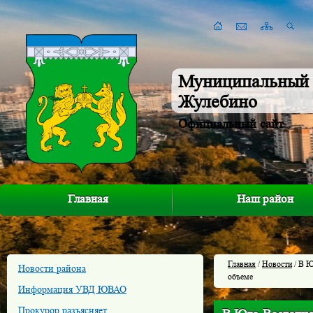
Муниципальный 
Жулебино
Официальный сайт
Главная
Наш район
Главная
/
Новости
/ В Ю
Новости района
объеме
Информация УВД ЮВАО
Прокурор разъясняет