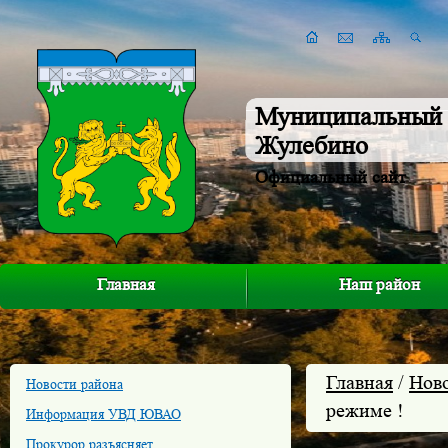
Муниципальный 
Жулебино
Официальный сайт
Главная
Наш район
Главная
/
Нов
Новости района
режиме !
Информация УВД ЮВАО
Прокурор разъясняет