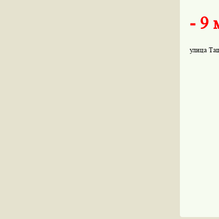
- 9 
улица Таш