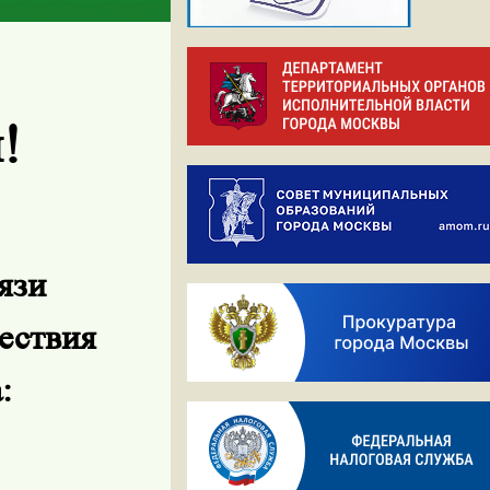
!
язи
ествия
: