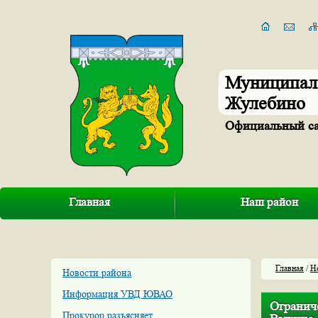
Муниципал
Жулебино
Официальный с
Главная
Наш район
Главная
/
Н
Новости района
Информация УВД ЮВАО
Огранич
Прокурор разъясняет