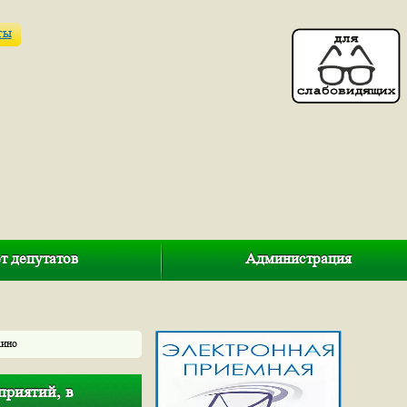
ты
т депутатов
Администрация
хино
приятий, в