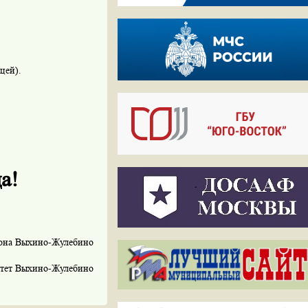
цей).
а!
йона Выхино-Жулебино
тет Выхино-Жулебино