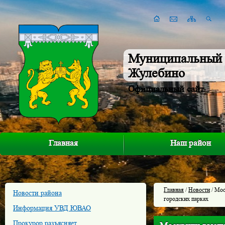
Муниципальный 
Жулебино
Официальный сайт
Главная
Наш район
Главная
/
Новости
/ Мос
Новости района
городских парках
Информация УВД ЮВАО
Прокурор разъясняет