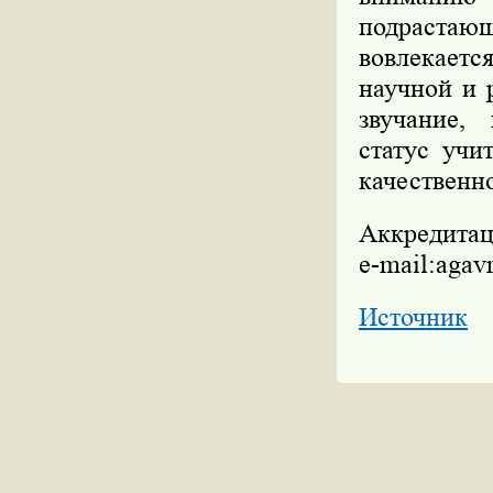
подрастающ
вовлекаетс
научной и 
звучание,
статус учи
качественно
Аккредитаци
e-mail:agav
Источник