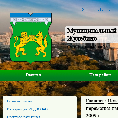
Муниципальный 
Жулебино
Официальный сайт
Главная
Наш район
Главная
/
Нов
Новости района
церемония на
Информация УВД ЮВАО
2009»
Прокурор разъясняет