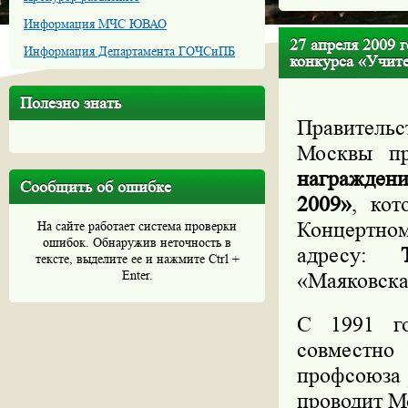
Информация МЧС ЮВАО
27 апреля 2009 
Информация Департамента ГОЧСиПБ
конкурса «Учите
Полезно знать
Правитель
Москвы п
награждени
Сообщить об ошибке
2009»
, кот
Концертном
На сайте работает система проверки
ошибок. Обнаружив неточность в
адресу:
тексте, выделите ее и нажмите Ctrl +
Enter.
«Маяковска
С 1991 го
совместно
профсоюза 
проводит М