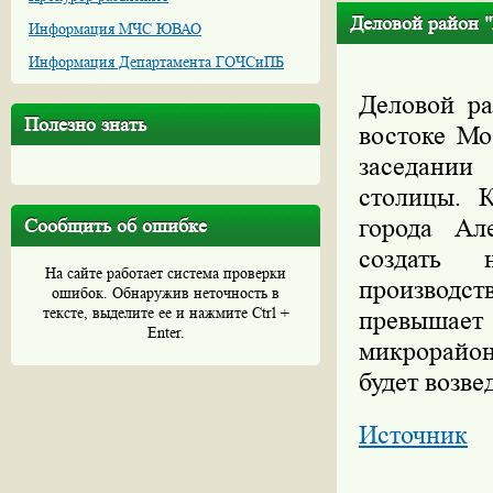
Деловой район "
Информация МЧС ЮВАО
Информация Департамента ГОЧСиПБ
Деловой ра
Полезно знать
востоке Мо
заседании
столицы. 
города Ал
Сообщить об ошибке
создать 
На сайте работает система проверки
производст
ошибок. Обнаружив неточность в
тексте, выделите ее и нажмите Ctrl +
превышае
Enter.
микрорайон
будет возве
Источник