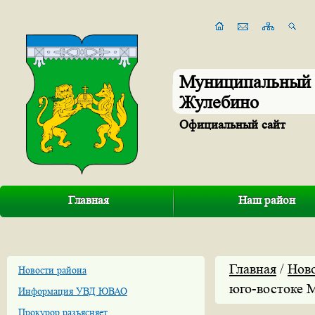
Муниципальный 
Жулебино
Официальный сайт
Главная
Наш район
Главная
/
Нов
Новости района
юго-востоке 
Информация УВД ЮВАО
Прокурор разъясняет