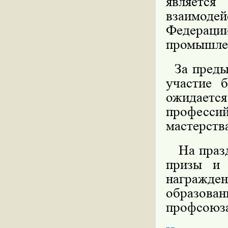
являет
взаимоде
Федераци
промышлен
За предыд
участие 
ожидаетс
професс
мастерств
На празд
призы и 
награжде
образова
профсоюз