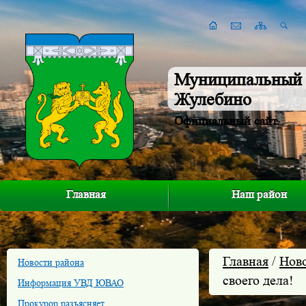
Муниципальный 
Жулебино
Официальный сайт
Главная
Наш район
Главная
/
Нов
Новости района
своего дела!
Информация УВД ЮВАО
Прокурор разъясняет