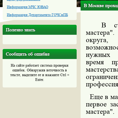
В Москве проход
Информация МЧС ЮВАО
Информация Департамента ГОЧСиПБ
В столи
Полезно знать
мастера"
округа,
возможно
нужны
Сообщить об ошибке
время п
На сайте работает система проверки
мастерс
ошибок. Обнаружив неточность в
тексте, выделите ее и нажмите Ctrl +
ограниче
Enter.
профессия
Еще в мар
первое за
мастера"