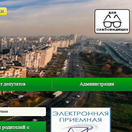
ты
т депутатов
Администрация
етьми
 родителей с