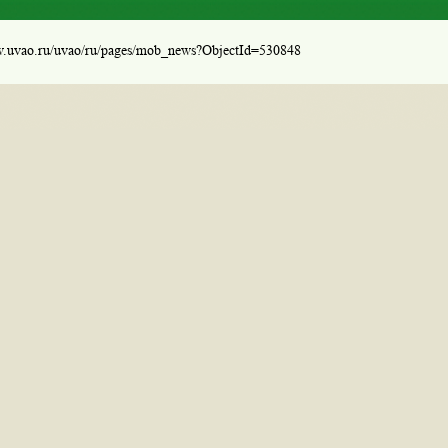
w.uvao.ru/uvao/ru/pages/mob_news?ObjectId=530848