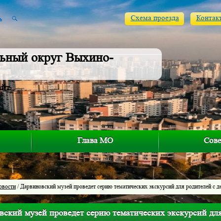
Схема проезда
Контак
ьный округ Выхино-
айт
Глава МО
Сове
овости
/ Дарвиновский музей проведет серию тематических экскурсий для родителей с д
вский музей проведет серию тематических экскурсий для