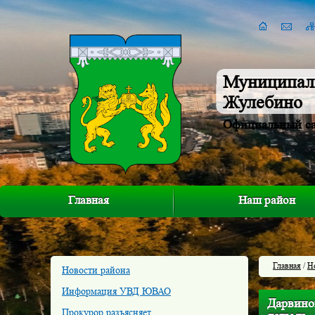
Муниципал
Жулебино
Официальный с
Главная
Наш район
Главная
/
Н
Новости района
Информация УВД ЮВАО
Дарвино
Прокурор разъясняет