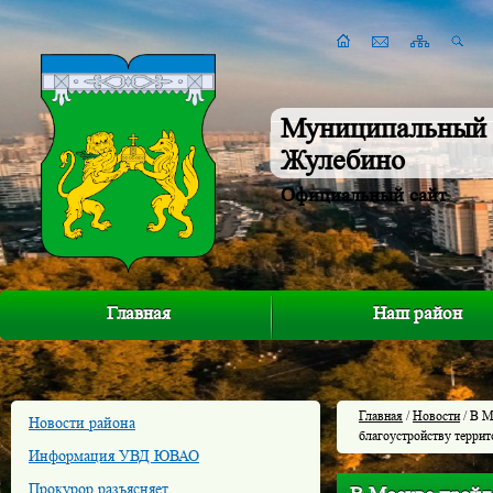
Муниципальный 
Жулебино
Официальный сайт
Главная
Наш район
Главная
/
Новости
/ В М
Новости района
благоустройству терри
Информация УВД ЮВАО
Прокурор разъясняет