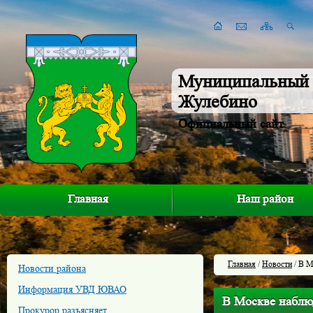
Муниципальный 
Жулебино
Официальный сайт
Главная
Наш район
Главная
/
Новости
/ В М
Новости района
Информация УВД ЮВАО
В Москве наблю
Прокурор разъясняет