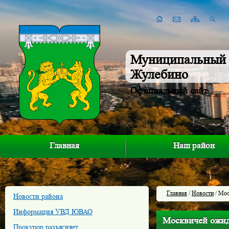
Муниципальный 
Жулебино
Официальный сайт
Главная
Наш район
Главная
/
Новости
/ Мос
Новости района
Информация УВД ЮВАО
Москвичей ожид
Прокурор разъясняет