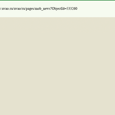
w.uvao.ru/uvao/ru/pages/mob_news?ObjectId=533260