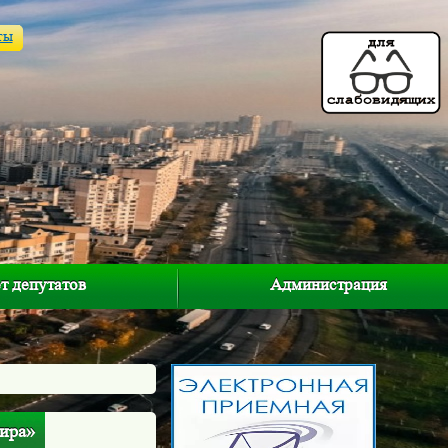
ты
т депутатов
Администрация
тира»