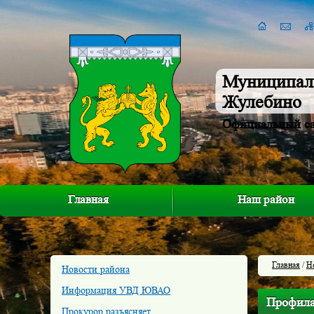
Муниципал
Жулебино
Официальный с
Главная
Наш район
Главная
/
Н
Новости района
Информация УВД ЮВАО
Профила
Прокурор разъясняет