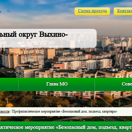
Схема проезда
Контак
ьный округ Выхино-
айт
Глава МО
Сове
овости
/ Профилактическое мероприятие «Безопасный дом, подъезд, квартира»
ктическое мероприятие «Безопасный дом, подъезд, квар