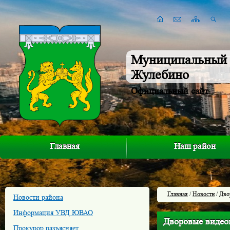
Муниципальный 
Жулебино
Официальный сайт
Главная
Наш район
Главная
/
Новости
/ Дво
Новости района
Информация УВД ЮВАО
Дворовые видео
Прокурор разъясняет